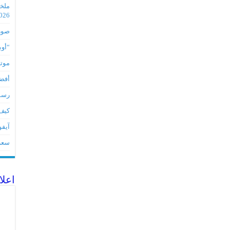
2026
صور مس
“أوبو” س
موتورو
أفضل 5 أدوات لأجهز
رسميا تطبي
كيف 
آيفون 17Eمواصفات 
سعر آيف
اعلا