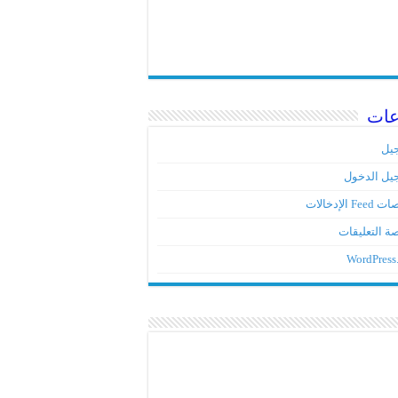
عات
يل
يل الدخول
Fe الإدخالات
ة التعليقات
WordPress