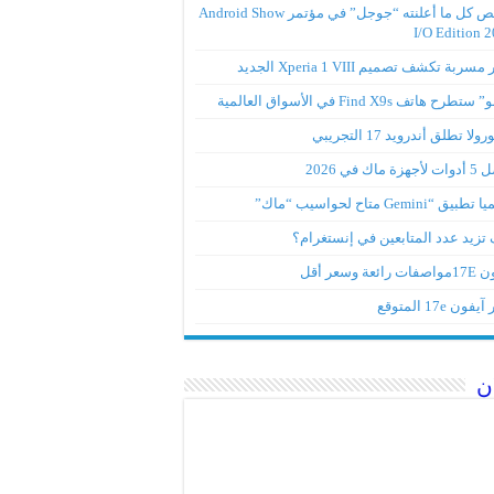
ملخص كل ما أعلنته “جوجل” في مؤتمر Android Show
I/O Edition 
ربة تكشف تصميم Xperia 1 VIII الجديد
تطرح هاتف Find X9s في الأسواق العالمية
لا تطلق أندرويد 17 التجريبي
ة ماك في 2026
ق “Gemini متاح لحواسيب “ماك”
تزيد عدد المتابعين في إنستغرام؟
رائعة وسعر أقل
ون 17e المتوقع
ن