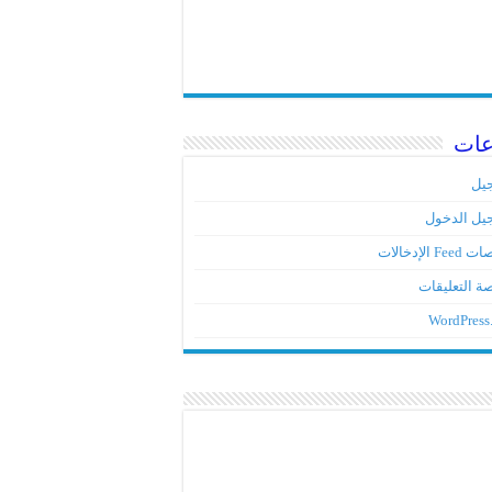
عات
يل
يل الدخول
Fe الإدخالات
ة التعليقات
WordPress