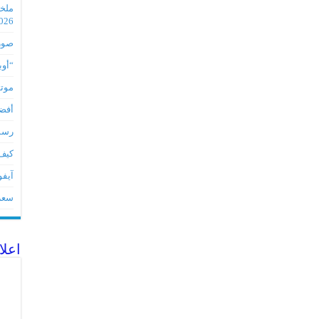
2026
صور مس
“أوبو” س
موتورو
أفضل 5 أدوات لأجهز
رسميا تطبي
كيف 
آيفون 17Eمواصفات 
سعر آيف
اعلا