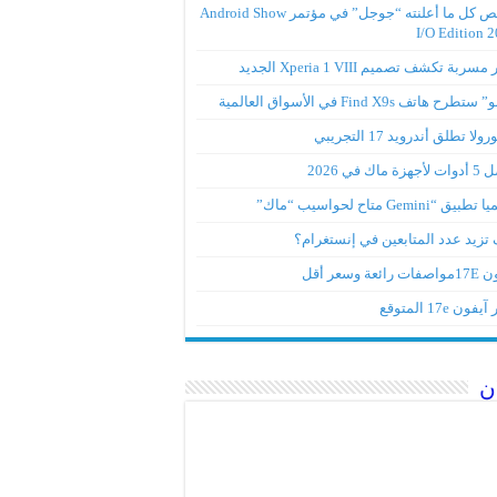
ملخص كل ما أعلنته “جوجل” في مؤتمر Android Show
I/O Edition 
ربة تكشف تصميم Xperia 1 VIII الجديد
تطرح هاتف Find X9s في الأسواق العالمية
لا تطلق أندرويد 17 التجريبي
ة ماك في 2026
ق “Gemini متاح لحواسيب “ماك”
تزيد عدد المتابعين في إنستغرام؟
رائعة وسعر أقل
ون 17e المتوقع
ن