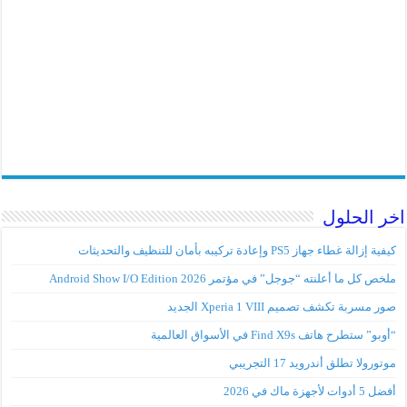
اخر الحلول
كيفية إزالة غطاء جهاز PS5 وإعادة تركيبه بأمان للتنظيف والتحديثات
ملخص كل ما أعلنته “جوجل” في مؤتمر Android Show I/O Edition 2026
صور مسربة تكشف تصميم Xperia 1 VIII الجديد
“أوبو” ستطرح هاتف Find X9s في الأسواق العالمية
موتورولا تطلق أندرويد 17 التجريبي
أفضل 5 أدوات لأجهزة ماك في 2026