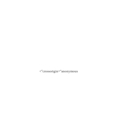
crossorigin="anonymous">