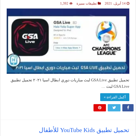
14 أبريل، 2021
تطبيقات مميزة
1,392
تحميل تطبيق GSA Live لبث مباريات دوري ابطال اسيا ٢٠٢١ تحميل تطبيق
GSA Live لبث …
أكمل القراءة »
تحميل تطبيق YouTube Kid‪s‬ للأطفال