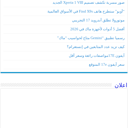
صور مسربة تكشف تصميم Xperia 1 VIII الجديد
“أوبو” ستطرح هاتف Find X9s في الأسواق العالمية
موتورولا تطلق أندرويد 17 التجريبي
أفضل 5 أدوات لأجهزة ماك في 2026
رسميا تطبيق “Gemini متاح لحواسيب “ماك”
كيف تزيد عدد المتابعين في إنستغرام؟
آيفون 17Eمواصفات رائعة وسعر أقل
سعر آيفون 17e المتوقع
اعلان