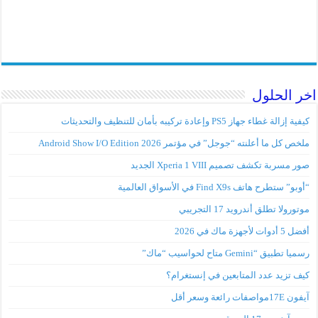
اخر الحلول
كيفية إزالة غطاء جهاز PS5 وإعادة تركيبه بأمان للتنظيف والتحديثات
ملخص كل ما أعلنته “جوجل” في مؤتمر Android Show I/O Edition 2026
صور مسربة تكشف تصميم Xperia 1 VIII الجديد
“أوبو” ستطرح هاتف Find X9s في الأسواق العالمية
موتورولا تطلق أندرويد 17 التجريبي
أفضل 5 أدوات لأجهزة ماك في 2026
رسميا تطبيق “Gemini متاح لحواسيب “ماك”
كيف تزيد عدد المتابعين في إنستغرام؟
آيفون 17Eمواصفات رائعة وسعر أقل