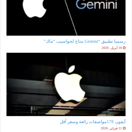
رسميا تطبيق “Gemini متاح لحواسيب “ماك”
16 أبريل، 2026
آيفون 17Eمواصفات رائعة وسعر أقل
11 فبراير، 2026