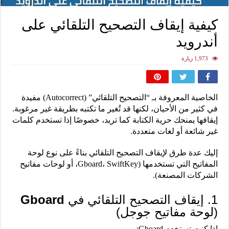
كيفية إيقاف التصحيح التلقائي على
أندرويد
1,973 زيارة
الخاصية المعروفة بـ “التصحيح التلقائي” (Autocorrect) مفيدة
في كثير من الأحيان، لكنها قد تُغير ما تكتبه بطريقة غير مرغوبة.
إيقافها يمنحك حرية الكتابة كما تريد، خصوصًا إذا تستخدم كلمات
غير شائعة أو لغات متعددة.
إليك عدة طرق لإيقاف التصحيح التلقائي بناءً على نوع لوحة
المفاتيح التي تستخدمها (Gboard، SwiftKey، أو لوحات مفاتيح
الشركات المصنعة).
1. إيقاف التصحيح التلقائي في
Gboard
(لوحة مفاتيح جوجل)
إذا كنت تستخدم Gboard: