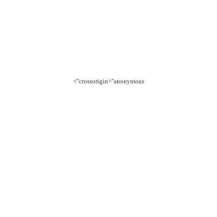
crossorigin="anonymous">