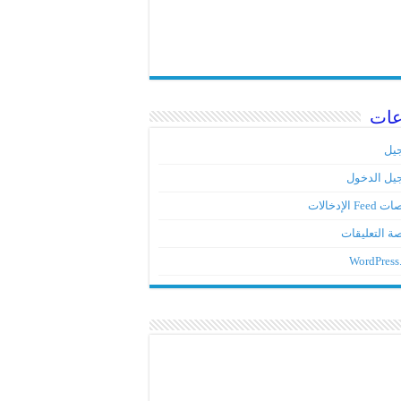
عات
يل
يل الدخول
Fe الإدخالات
ة التعليقات
WordPress