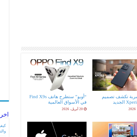
ربة تكشف تصميم
“أوبو” ستطرح هاتف Find X9s
X الجديد
في الأسواق العالمية
20 أبريل، 2026
اخر 
والت