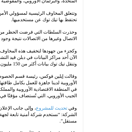
المتحدة، والبرلمان الأوروبي، والمفوضية ا
وتتعلق المخاوف الرئيسية لمسؤولي الأمن ا
تحتفظ بها تيك توك عن مستخدميها.
وحذرت السلطات التي فرضت الحظر من وص
الاتصال وغيرها من الاتصالات نتيجة وجود 
وكجزء من جهودها لتخفيف هذه المخاوف، ت
الآن أحد مراكز البيانات في دبلن قيد الت
وتنقل تيك توك بيانات أكثر من 150 مليون مستخدم أوروبي عبر أحد هذه المراكز الثلاثة.
وقالت إيلين فوكس، رئيسة قسم الخصوصية 
الأوروبية لدينا جاهزة للعمل بكامل طاقته
في المنطقة الاقتصادية الأوروبية والمملك
الجيب الأوروبي، التي تُستضاف مؤقتًا في ا
وفي
تحديث للمشروع
، وإلى جانب الإعلان
الشركة: “نستخدم شركة أمنية تابعة لجهة
مستقل”.