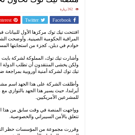
262 زيارة
nterest
Twitter
Facebook
افتتحت تيك توك مركزها الأول للبيانات ف
المراقبة الحكومية الصينية. وأوضحت الشرك
خوادم في دبلن، كجزء من استجابتها المس
وأشارت تيك توك، المملوكة لشركة بايت دان
ولكن يخشى المنتقدون أن تطلب الدولة ال
تيك توك لشركة أمنية أوروبية بمراجعة ضوا
وأطلقت الشركة على هذا الجهد اسم مشروع
أيرلندا، حيث يسير هذا الجهد بالتوازي م
للمشرعين الأمريكيين.
وواجهت المنصة في وقت سابق من هذا العا
تتعلق بالأمن السيبراني والخصوصية.
وقررت مجموعة من المؤسسات حظر التطب