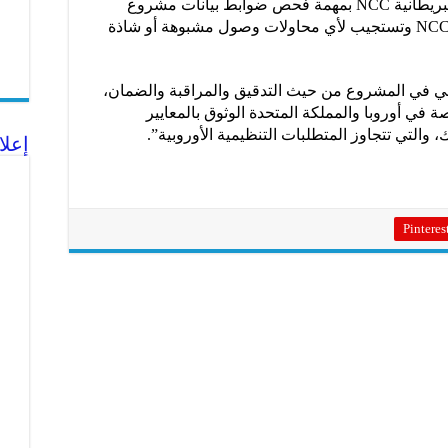
وكلفت تيك توك شركة الأمن السيبراني البريطانية NCC بمهمة فحص ضوابط بيانات مشروع
كلوفر والإبلاغ عن أي حوادث، حيث تحدد NCC وتستجيب لأي محاولات وصول مشبوهة أو شاذة
ن الخارجي في المشروع من حيث التدقيق والمراقبة والضمان،
في أوروبا والمملكة المتحدة الوثوق بالمعايير
، والتي تتجاوز المتطلبات التنظيمية الأوروبية”.
إعلا
Pinteres