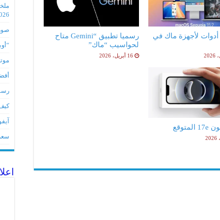
2026
صور مس
فضل 5 أدوات لأجهزة ماك في
رسميا تطبيق “Gemini متاح
لحواسيب “ماك”
“أوبو” س
16 أبريل، 2026
موتورو
أفضل 5 أدوات لأجهز
رسميا تطبي
كيف 
آيفون 17Eمواصفات 
لمتوقع
سعر آيف
اعلا