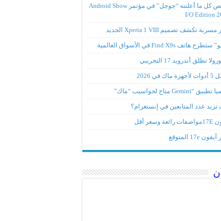
ملخص كل ما أعلنته “جوجل” في مؤتمر Android Show
I/O Edition 
ربة تكشف تصميم Xperia 1 VIII الجديد
تطرح هاتف Find X9s في الأسواق العالمية
لا تطلق أندرويد 17 التجريبي
ة ماك في 2026
ق “Gemini متاح لحواسيب “ماك”
تزيد عدد المتابعين في إنستغرام؟
رائعة وسعر أقل
ون 17e المتوقع
ن