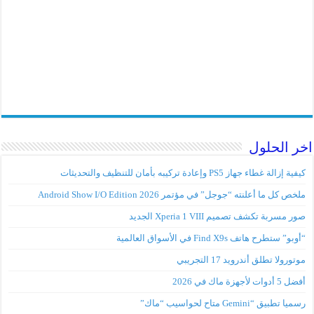
اخر الحلول
كيفية إزالة غطاء جهاز PS5 وإعادة تركيبه بأمان للتنظيف والتحديثات
ملخص كل ما أعلنته “جوجل” في مؤتمر Android Show I/O Edition 2026
صور مسربة تكشف تصميم Xperia 1 VIII الجديد
“أوبو” ستطرح هاتف Find X9s في الأسواق العالمية
موتورولا تطلق أندرويد 17 التجريبي
أفضل 5 أدوات لأجهزة ماك في 2026
رسميا تطبيق “Gemini متاح لحواسيب “ماك”