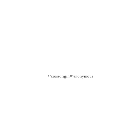
crossorigin="anonymous">