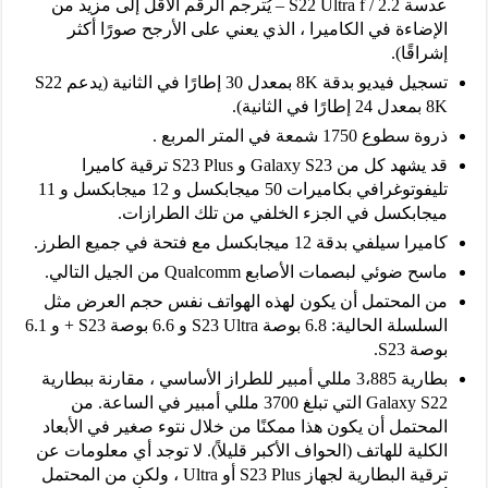
عدسة S22 Ultra f / 2.2 – يُترجم الرقم الأقل إلى مزيد من
الإضاءة في الكاميرا ، الذي يعني على الأرجح صورًا أكثر
إشراقًا).
تسجيل فيديو بدقة 8K بمعدل 30 إطارًا في الثانية (يدعم S22
8K بمعدل 24 إطارًا في الثانية).
ذروة سطوع 1750 شمعة في المتر المربع .
قد يشهد كل من Galaxy S23 و S23 Plus ترقية كاميرا
تليفوتوغرافي بكاميرات 50 ميجابكسل و 12 ميجابكسل و 11
ميجابكسل في الجزء الخلفي من تلك الطرازات.
كاميرا سيلفي بدقة 12 ميجابكسل مع فتحة في جميع الطرز.
ماسح ضوئي لبصمات الأصابع Qualcomm من الجيل التالي.
من المحتمل أن يكون لهذه الهواتف نفس حجم العرض مثل
السلسلة الحالية: 6.8 بوصة S23 Ultra و 6.6 بوصة S23 + و 6.1
بوصة S23.
بطارية 3،885 مللي أمبير للطراز الأساسي ، مقارنة ببطارية
Galaxy S22 التي تبلغ 3700 مللي أمبير في الساعة. من
المحتمل أن يكون هذا ممكنًا من خلال نتوء صغير في الأبعاد
الكلية للهاتف (الحواف الأكبر قليلاً). لا توجد أي معلومات عن
ترقية البطارية لجهاز S23 Plus أو Ultra ، ولكن من المحتمل