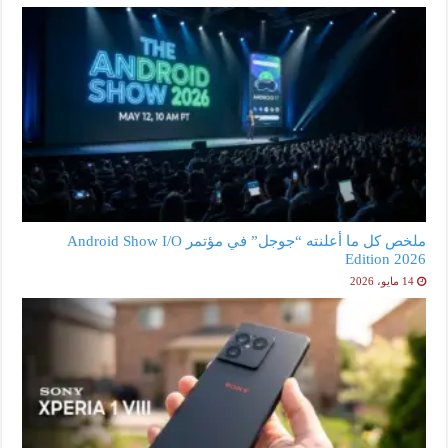
ملخص كل ما أعلنته “جوجل” في مؤتمر Android Show I/O
Edition 2026
14 مايو، 2026