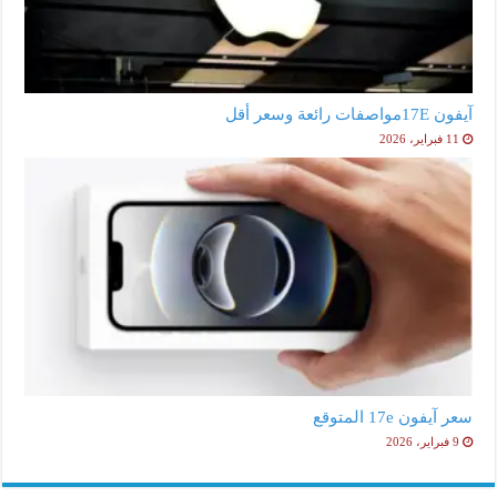
آيفون 17Eمواصفات رائعة وسعر أقل
11 فبراير، 2026
سعر آيفون 17e المتوقع
9 فبراير، 2026