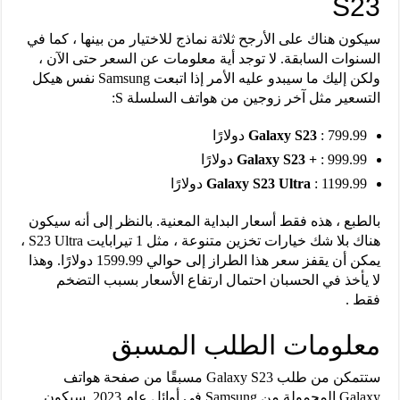
S23
سيكون هناك على الأرجح ثلاثة نماذج للاختيار من بينها ، كما في
السنوات السابقة. لا توجد أية معلومات عن السعر حتى الآن ،
ولكن إليك ما سيبدو عليه الأمر إذا اتبعت Samsung نفس هيكل
التسعير مثل آخر زوجين من هواتف السلسلة S:
: 799.99 دولارًا
Galaxy S23
: 999.99 دولارًا
Galaxy S23 +
: 1199.99 دولارًا
Galaxy S23 Ultra
بالطبع ، هذه فقط أسعار البداية المعنية. بالنظر إلى أنه سيكون
هناك بلا شك خيارات تخزين متنوعة ، مثل 1 تيرابايت S23 Ultra ،
يمكن أن يقفز سعر هذا الطراز إلى حوالي 1599.99 دولارًا. وهذا
لا يأخذ في الحسبان احتمال ارتفاع الأسعار بسبب التضخم
فقط .
معلومات الطلب المسبق
ستتمكن من طلب Galaxy S23 مسبقًا من صفحة هواتف
Galaxy المحمولة من Samsung في أوائل عام 2023. سيكون