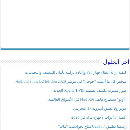
اخر الحلول
كيفية إزالة غطاء جهاز PS5 وإعادة تركيبه بأمان للتنظيف والتحديثات
ملخص كل ما أعلنته “جوجل” في مؤتمر Android Show I/O Edition 2026
صور مسربة تكشف تصميم Xperia 1 VIII الجديد
“أوبو” ستطرح هاتف Find X9s في الأسواق العالمية
موتورولا تطلق أندرويد 17 التجريبي
أفضل 5 أدوات لأجهزة ماك في 2026
رسميا تطبيق “Gemini متاح لحواسيب “ماك”