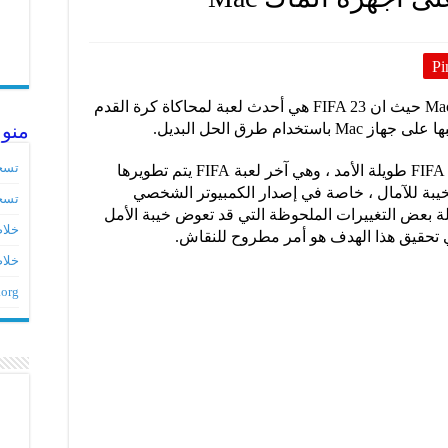
Pi
تحميل ولعب FIFA 23 على اجهزة الماك Mac حيث ان FIFA 23 هي أحدث لعبة لمحاكاة كرة القدم
منو
تسج
FIFA 23 هي الدفعة 30 في سلسلة ألعاب FIFA طويلة الأمد ، وهي آخر لعبة FIFA يتم تطويرها
EA Sports. بعد لعبة FIFA 22 المخيبة للآمال ، خاصة في إصدار الكمبيوتر الشخصي
تسج
سلة بعض التغييرات الملحوظة التي قد تعوض خيبة الأمل
خلاصات ed
ي تحقيق هذا الهدف هو أمر مطروح للنقاش.
خلاص
.org