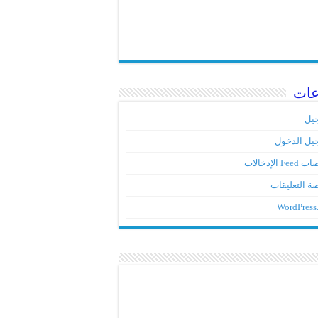
عات
يل
يل الدخول
Fe الإدخالات
ة التعليقات
WordPress