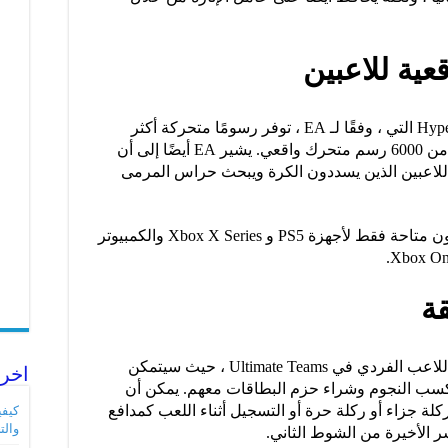
عية للاعبين
كما ذكرنا ، تقدم FIFA 23 تقنية HyperMotion2 التي ، وفقًا لـ EA ، توفر رسومًا متحركة أكثر
واقعية للاعبين عن طريق سحب البيانات من 6000 رسم متحرك واقعي. يشير EA أيضًا إلى أن
ة للاعبين الذين يسددون الكرة ويبحث حراس المرمى
ومع ذلك ، فإن تقنية HyperMotion2 ستكون متاحة فقط لأجهزة PS5 و Xbox X Series والكمبيوتر
ة
وضع آخر للعبة تلقى خيارًا جديدًا هو جزء اللاعب الفردي في Ultimate Teams ، حيث سيتمكن
اخر 
كسب النجوم وشراء حزم البطاقات معهم. يمكن أن
ة جزاء أو ركلة حرة أو التسجيل أثناء اللعب كمدافع
والت
ر الأخيرة من الشوط الثاني.