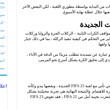
 التحديات من البداية بواسطة مطوري اللعبة ، لكن البعض الآخر
2026
بها خلال عطلة نهاية الأسبوع.
صور مس
 الجديدة
“أوبو” س
موتورو
واقف الكرات الثابتة – الركلات الحرة والزوايا وركلات
أفضل 5 أدوات لأجهز
اللاعب قدرًا أكبر من التحكم في كيفية تنفيذ الركلة ، بما في ذلك خيار
 ولفها.
رسميا تطبي
كيف 
، يوجد الآن خيار Power Shot ، وهو عبارة عن تسديدة تتطلب مزيدًا من الدقة في الأداء ،
تؤدي إلى تحليق الكرة بشكل أسرع نحو المرمى.
آيفون 17Eمواصفات 
سعر آيف
اعلا
لا يوجد نقص في التحسينات والتغييرات التي تأتي مع لعبة FIFA 23 الجديدة ، وبعضها يبدو وكأنه
ة للاهتمام. والنتيجة النهائية هي تجربة محسّنة بشكل
عام مقارنةً بدفعة العام الماضي ، لذا إذا شعرت بخيبة أمل من FIFA 22 ، فقد تعوض FIFA 23