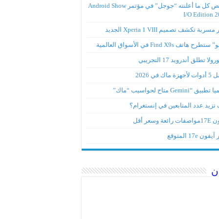
ملخص كل ما أعلنته “جوجل” في مؤتمر Android Show
I/O Edition 
ربة تكشف تصميم Xperia 1 VIII الجديد
تطرح هاتف Find X9s في الأسواق العالمية
لا تطلق أندرويد 17 التجريبي
ة ماك في 2026
ق “Gemini متاح لحواسيب “ماك”
تزيد عدد المتابعين في إنستغرام؟
رائعة وسعر أقل
ون 17e المتوقع
ن