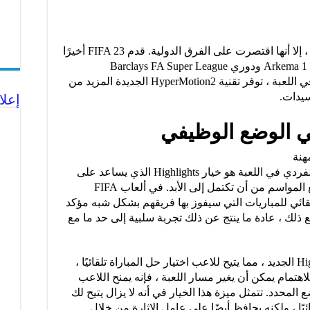
في حين أن FIFA 22 تضمنت فرقًا نسائية ، إلا أنها اقتصرت على الفرق الدولية. قدم FIFA 23 أخيرًا
فرق الأندية النسائية ، مع أندية من القسم 1 Arkema ودوري Barclays FA Super League
للسيدات. تكملة للتمثيل الأوسع للاعبات في اللعبة ، توفر تقنية HyperMotion2 الجديدة المزيد من
سيدات.
إعلا
في الوضع الوظيفي
إضافة مثيرة للاهتمام إلى جانب اللاعب الفردي في اللعبة هو خيار Highlights الذي يساعد على
إبقاء الوضع الوظيفي مثيرًا للاهتمام ويمنع المواسم من أن تكتمل إلى الأبد. في ألعاب FIFA
التلقائي للمباريات التي سيفوز بها فريقهم بشكل شبه مؤكد
لك ، عادة ما ينتج عن ذلك تجربة سلبية إلى حد ما مع
هذا هو المكان الذي يأتي فيه خيار Highlights الجديد ، مما يتيح للاعب اختيار حل المباراة تلقائيًا ،
هتمام يمكن أن يغير مسار اللعبة ، فإنه يمنح اللاعب
المحدد. تتمثل ميزة هذا الخيار في أنه لا يزال يتيح لك
ًا ، ولكنه يحافظ أيضًا على عامل الإثارة من خلال