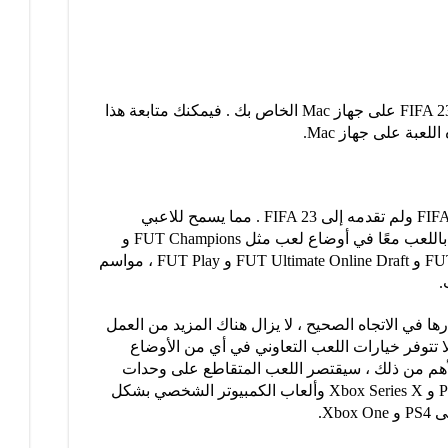
إذا كنت قد قررت بالفعل أنك تريد تجربة FIFA 23 على جهاز Mac الخاص بك . فيمكنك متابعة هذا
عبة على جهاز Mac.
اختبرت EA دعم اللعب المتقاطع في FIFA 22 ولم تقدمه إلى FIFA 23 . مما يسمح للاعبي
PlayStation و Xbox والكمبيوتر الشخصي باللعب معًا في أوضاع لعب مثل FUT Champions و
FUT Division Rivals و FUT Online Friendly و FUT Ultimate Online Draft و FUT Play ، مواسم
.
ا في الاتجاه الصحيح ، لا يزال هناك المزيد من العمل
لا تتوفر خيارات اللعب التعاوني في أي من الأوضاع
والأهم من ذلك ، سيقتصر اللعب المتقاطع على وحدات
التحكم من نفس الجيل ، لذلك ستلعب PS5 و Xbox Series X وألعاب الكمبيوتر الشخصي بشكل
Xb.