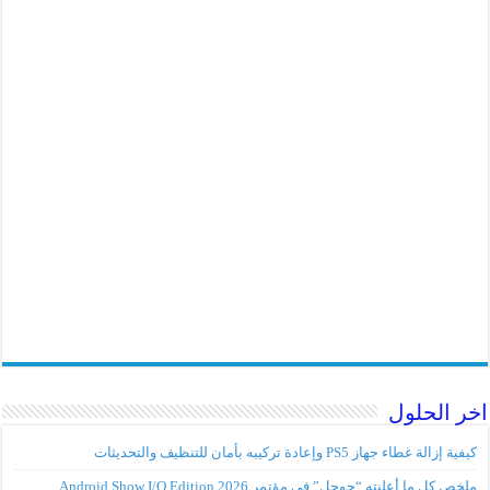
اخر الحلول
كيفية إزالة غطاء جهاز PS5 وإعادة تركيبه بأمان للتنظيف والتحديثات
ملخص كل ما أعلنته “جوجل” في مؤتمر Android Show I/O Edition 2026