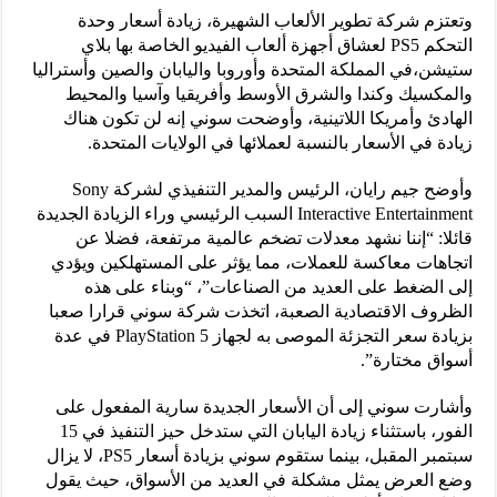
وتعتزم شركة تطوير الألعاب الشهيرة، زيادة أسعار وحدة
التحكم PS5 لعشاق أجهزة ألعاب الفيديو الخاصة بها بلاي
ستيشن،في المملكة المتحدة وأوروبا واليابان والصين وأستراليا
والمكسيك وكندا والشرق الأوسط وأفريقيا وآسيا والمحيط
الهادئ وأمريكا اللاتينية، وأوضحت سوني إنه لن تكون هناك
زيادة في الأسعار بالنسبة لعملائها في الولايات المتحدة.
وأوضح جيم رايان، الرئيس والمدير التنفيذي لشركة Sony
Interactive Entertainment السبب الرئيسي وراء الزيادة الجديدة
قائلا: “إننا نشهد معدلات تضخم عالمية مرتفعة، فضلا عن
اتجاهات معاكسة للعملات، مما يؤثر على المستهلكين ويؤدي
إلى الضغط على العديد من الصناعات”، “وبناء على هذه
الظروف الاقتصادية الصعبة، اتخذت شركة سوني قرارا صعبا
بزيادة سعر التجزئة الموصى به لجهاز PlayStation 5 في عدة
أسواق مختارة”.
وأشارت سوني إلى أن الأسعار الجديدة سارية المفعول على
الفور، باستثناء زيادة اليابان التي ستدخل حيز التنفيذ في 15
سبتمبر المقبل، بينما ستقوم سوني بزيادة أسعار PS5، لا يزال
وضع العرض يمثل مشكلة في العديد من الأسواق، حيث يقول