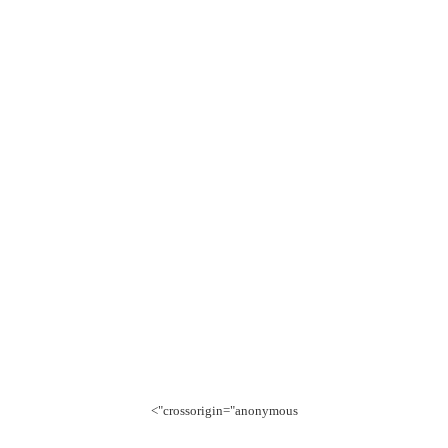
crossorigin="anonymous">