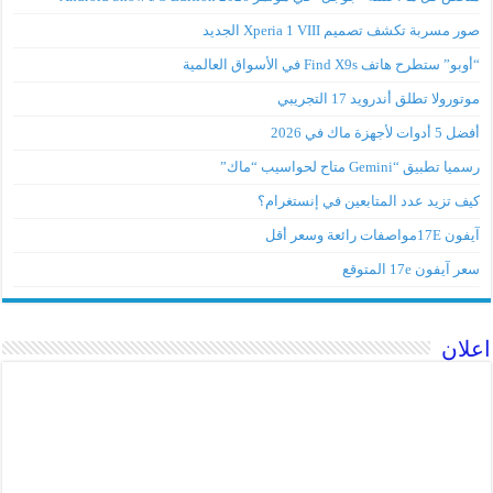
صور مسربة تكشف تصميم Xperia 1 VIII الجديد
“أوبو” ستطرح هاتف Find X9s في الأسواق العالمية
موتورولا تطلق أندرويد 17 التجريبي
أفضل 5 أدوات لأجهزة ماك في 2026
رسميا تطبيق “Gemini متاح لحواسيب “ماك”
كيف تزيد عدد المتابعين في إنستغرام؟
آيفون 17Eمواصفات رائعة وسعر أقل
سعر آيفون 17e المتوقع
اعلان