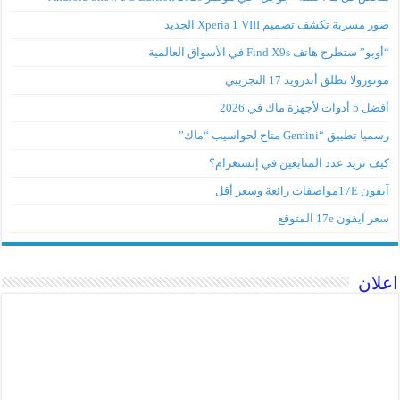
صور مسربة تكشف تصميم Xperia 1 VIII الجديد
“أوبو” ستطرح هاتف Find X9s في الأسواق العالمية
موتورولا تطلق أندرويد 17 التجريبي
أفضل 5 أدوات لأجهزة ماك في 2026
رسميا تطبيق “Gemini متاح لحواسيب “ماك”
كيف تزيد عدد المتابعين في إنستغرام؟
آيفون 17Eمواصفات رائعة وسعر أقل
سعر آيفون 17e المتوقع
اعلان