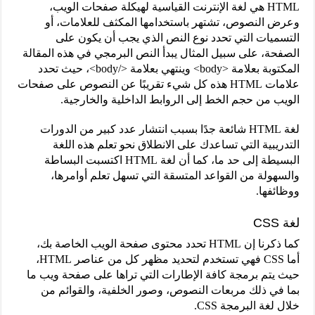
HTML هي لغة الإنترنت القياسية لهيكلة صفحات الويب،
وعرض النصوص، تشتهر باستخدامها المكثف للعلامات، أو
التسميات التي تحدد نوع النص الذي يجب أن يكون على
الصفحة، على سبيل المثال يبدأ النص البرمجي في هذه المقالة
المكتوبة بعلامة <body> وينتهي بعلامة </body>، حيث تحدد
علامات HTML هذه كل شيء تقريبًا عن النصوص على صفحات
الويب من حجم الخط إلى الروابط الداخلية والخارجية.
لغة HTML شائعة جدًا بسبب انتشار عدد كبير من الدورات
التدريبية التي تساعدك على الانطلاق نحو تعلم هذه اللغة
البسيطة إلى حد ما، كما أن لغة HTML اكتسبت البساطة
والسهولة من القواعد المتسقة التي تسهل تعلم أوامرها،
ووظائفها.
لغة CSS
كما ذكرنا إن HTML تحدد محتوى صفحة الويب الخاصة بك،
أما CSS فهي تستخدم لتحديد مظهر كل من عناصر HTML،
حيث يتم برمجة كافة الإطارات التي تراها على صفحة ويب ما
بما في ذلك مربعات النصوص، وصور الخلفية، والقوائم من
خلال لغة البرمجة CSS.