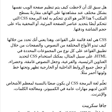
هل سبق لك أن لاحظت كيف يتم تنظيم صفحة الويب نفسها
بشكل مختلف عند مشاهدتها على الهاتف مقارنةً بسطح
المكتب؟ هذا الأمر هو الذي تتحكم به لغة البرمجة CSS التي
تتحكم أيضًا بتحديد عناصر الصفحة المرئية، أو المخفية بناء على
حجم الشاشة ودقتها.
CSS هي لغة قائمة على القواعد، وهذا يعني أنك تحدد من خلالها
كيف تبدو الأنواع المختلفة من النصوص، والصفحات من خلال
تطبيق القواعد على كل نوع من المجموعات المحددة في
HTML، على سبيل المثال، يمكنك استخدام CSS لتحديد
العناوين الرئيسية، والفرعية، وجعل النصوص غامقة، وخضراء،
أو جعل جميع الروابط الداخلية أو الخارجية تظهر وتحتها خط
ولونها أحمر مثلًا.
تعلُم لغة البرمجة CSS لن يكون صعبًا بالنسبة لمعظم الأشخاص
الذين لديهم مهارات عامة في الكمبيوتر، ومعالجة الكلمات،
والإنترنت.
جافا سكريبت