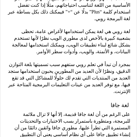
الأساسية من اللغة لتناسب احتياجاتهم، مثلًا إذا كنت تفضل
استخدام كلمة “Plus” بدلًا عن “+” فيمكنك ذلك بكل بساطة عبر
لغة البرمجة روبي.
لغة روبي هي لغة يمكن استخدامها لأغراض عامة، تحظى
بشعبية كبيرة بالأخص لدى مطوري الويب نظرًا لأنها تستخدم
بشكل شائع لبناء تطبيقات الويب، ويمكنك استخدامها لمعالجة
البيانات، و الأتمتة، والويب، وأدوات سطر الأوامر.
بمجرد أن تبدأ في تعلم روبي ستفهم سبب تسميتها بلغة التوازن
الدقيق، ونظرًا لأن العديد من المطورين يحبون استخدامها ستجد
العديد من المنتديات التي تقدم لك حلولًا للمشاكل التي قد تقع
فيها، مع توفر العديد من عينات التعليمات البرمجية المتاحة عبر
الإنترنت.
لغة جافا
على الرغم من أن لغة جافا قديمة، إلا أنها لا تزال ملائمة
للبرمجة، ومتطورة باستمرار بسب الاختبارات والتحديثات
المستمرة التي تطرأ عليها، مطوري جافا واثقين دائمًا من أن
إنشاء تطبيق جافا على أي نظام أساسي يعني أن التطبيق