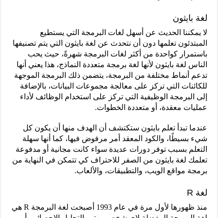
لغة بايثون
لا يمكننا الحديث عن أسهل لغات البرمجة التي يستطيع
المبتدئون تعلمها دون أن نتحدث عن لغة بايثون التي يتم تصنيفها
باستمرار كواحدة من أكثر لغات البرمجة شهرةً، حيث يحب
الناس لغة بايثون لأنها لغة برمجة متعددة النماذج، هذا يعني أنها
تدعم أنماط مختلفة من البرمجة، يتضمن ذلك البرمجة الموجهة
للكائنات التي تركز على معالجة مجموعات البيانات، بالإضافة
إلى البرمجة الوظيفية التي تركز على استخدام الوظائف لأداء
عمليات معقدة، أو متعددة الخطوات.
عندما تبدأ تعلم بايثون ستكتشف أن الهدف منها أن يكون كل
شيء بسيطًا، والكود المعقد أمر مرفوض فيها، كما أنها سهلة
التعلم بسبب توفر دورات عديدة سواء كانت مجانية أو مدفوعة
تعلمك لغة بايثون من الصفر للاحتراف كي تتمكن في النهاية من
برمجة مواقع الويب، والتطبيقات، والألعاب.
لغة R
منذ ظهورها لأول مرة في عام 1993 أصبحت لغة البرمجة R هي
لغة البرمجة المفضلة لاي شخص مهتم بالتحليل الإحصائي، أو