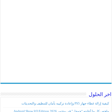
اخر الحلول
كيفية إزالة غطاء جهاز PS5 وإعادة تركيبه بأمان للتنظيف والتحديثات
ملخص كل ما أعلنته “جوجل” في مؤتمر Android Show I/O Edition 2026