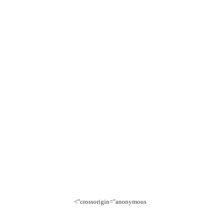
crossorigin="anonymous">