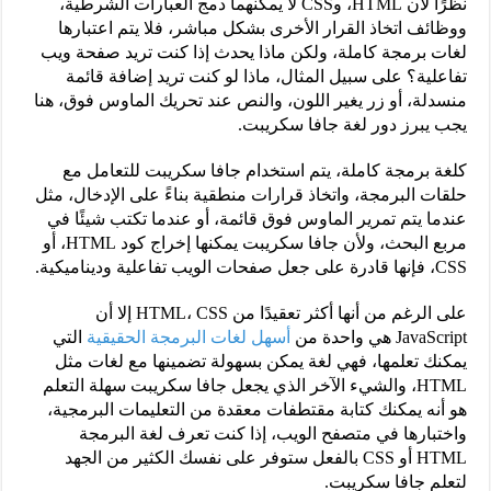
نظرًا لأن HTML، وCSS لا يمكنهما دمج العبارات الشرطية،
ووظائف اتخاذ القرار الأخرى بشكل مباشر، فلا يتم اعتبارها
لغات برمجة كاملة، ولكن ماذا يحدث إذا كنت تريد صفحة ويب
تفاعلية؟ على سبيل المثال، ماذا لو كنت تريد إضافة قائمة
منسدلة، أو زر يغير اللون، والنص عند تحريك الماوس فوق، هنا
يجب يبرز دور لغة جافا سكريبت.
كلغة برمجة كاملة، يتم استخدام جافا سكريبت للتعامل مع
حلقات البرمجة، واتخاذ قرارات منطقية بناءً على الإدخال، مثل
عندما يتم تمرير الماوس فوق قائمة، أو عندما تكتب شيئًا في
مربع البحث، ولأن جافا سكريبت يمكنها إخراج كود HTML، أو
CSS، فإنها قادرة على جعل صفحات الويب تفاعلية وديناميكية.
على الرغم من أنها أكثر تعقيدًا من HTML، CSS إلا أن
JavaScript هي واحدة من
أسهل لغات البرمجة الحقيقية
التي
يمكنك تعلمها، فهي لغة يمكن بسهولة تضمينها مع لغات مثل
HTML، والشيء الآخر الذي يجعل جافا سكريبت سهلة التعلم
هو أنه يمكنك كتابة مقتطفات معقدة من التعليمات البرمجية،
واختبارها في متصفح الويب، إذا كنت تعرف لغة البرمجة
HTML أو CSS بالفعل ستوفر على نفسك الكثير من الجهد
لتعلم جافا سكريبت.