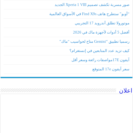
صور مسربة تكشف تصميم Xperia 1 VIII الجديد
“أوبو” ستطرح هاتف Find X9s في الأسواق العالمية
موتورولا تطلق أندرويد 17 التجريبي
أفضل 5 أدوات لأجهزة ماك في 2026
رسميا تطبيق “Gemini متاح لحواسيب “ماك”
كيف تزيد عدد المتابعين في إنستغرام؟
آيفون 17Eمواصفات رائعة وسعر أقل
سعر آيفون 17e المتوقع
اعلان