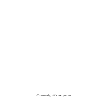
crossorigin="anonymous">