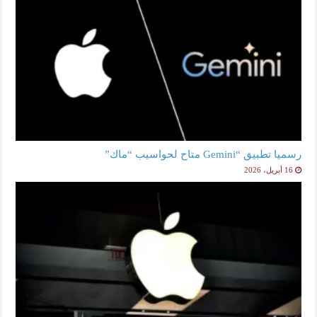
رسميا تطبيق “Gemini متاح لحواسيب “ماك”
16 أبريل، 2026