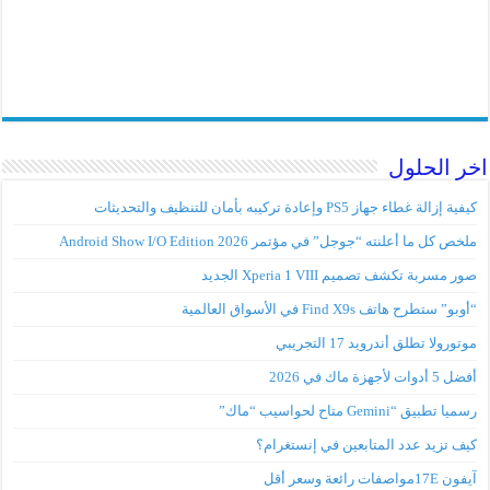
اخر الحلول
كيفية إزالة غطاء جهاز PS5 وإعادة تركيبه بأمان للتنظيف والتحديثات
ملخص كل ما أعلنته “جوجل” في مؤتمر Android Show I/O Edition 2026
صور مسربة تكشف تصميم Xperia 1 VIII الجديد
“أوبو” ستطرح هاتف Find X9s في الأسواق العالمية
موتورولا تطلق أندرويد 17 التجريبي
أفضل 5 أدوات لأجهزة ماك في 2026
رسميا تطبيق “Gemini متاح لحواسيب “ماك”
كيف تزيد عدد المتابعين في إنستغرام؟
آيفون 17Eمواصفات رائعة وسعر أقل