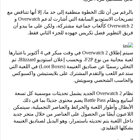
بالرغم من أن تلك الخطوة منطقية إلى حد ما، إلا أنها تتناقض مع
تصريحات الاستوديو السابقة التي أشارت لدعم Overwatch و
Overwatch 2 كألعاب جماعية مشتركة، ولكن على ما يبدو أن
فريق التطوير فضل تكريس جهوده للجزء الثاني فقط.
سيتم إطلاق Overwatch 2 في وقت مبكر في 4 أكتوبر باعتبارها
لعبة مجانية من نوع F2P، وبحسب إعلان استوديو Blizzard، تم
التخلي رسميًا عن صناديق الغنيمة (Loot Boxes) في اللعبة التي
ستدعم اللعب والتقدم المشترك على بلايستيشن واكسبوكس
والحاسب الشخصي وسويتش.
نظام Overwatch 2 الجديد يشمل تحديثات موسمية كل تسعة
أسابيع ونظام Battle Pass يضم محتوى جديدًا بما في ذلك
الأبطال وأطوار اللعبة والخرائط والعناصر التجميلية، سيتمكن
اللاعبون أيضًا من الحصول على العناصر من خلال متجر جديد
داخل اللعبة يتم تحديثه باستمرار، وهو البديل لصناديق الغنيمة
بشكلها التقليدي.