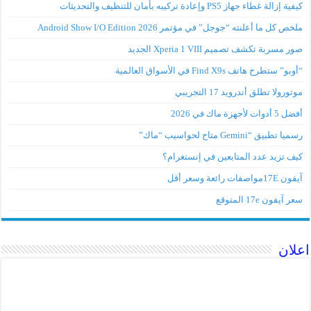
كيفية إزالة غطاء جهاز PS5 وإعادة تركيبه بأمان للتنظيف والتحديثات
ملخص كل ما أعلنته “جوجل” في مؤتمر Android Show I/O Edition 2026
صور مسربة تكشف تصميم Xperia 1 VIII الجديد
“أوبو” ستطرح هاتف Find X9s في الأسواق العالمية
موتورولا تطلق أندرويد 17 التجريبي
أفضل 5 أدوات لأجهزة ماك في 2026
رسميا تطبيق “Gemini متاح لحواسيب “ماك”
كيف تزيد عدد المتابعين في إنستغرام؟
آيفون 17Eمواصفات رائعة وسعر أقل
سعر آيفون 17e المتوقع
اعلان