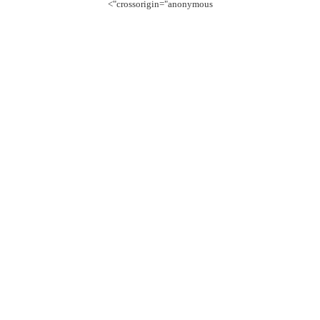
crossorigin="anonymous">