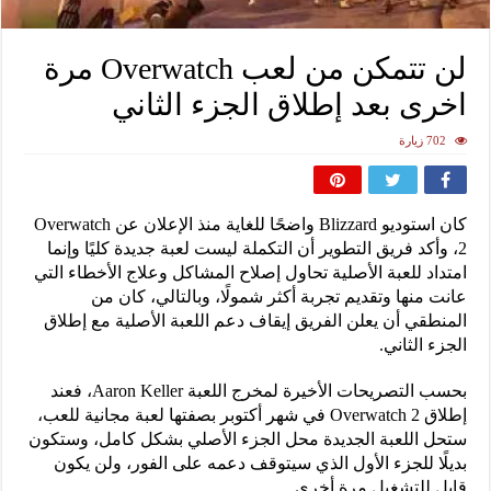
لن تتمكن من لعب Overwatch مرة
اخرى بعد إطلاق الجزء الثاني
702 زيارة
كان استوديو Blizzard واضحًا للغاية منذ الإعلان عن Overwatch
2، وأكد فريق التطوير أن التكملة ليست لعبة جديدة كليًا وإنما
امتداد للعبة الأصلية تحاول إصلاح المشاكل وعلاج الأخطاء التي
عانت منها وتقديم تجربة أكثر شمولًا، وبالتالي، كان من
المنطقي أن يعلن الفريق إيقاف دعم اللعبة الأصلية مع إطلاق
الجزء الثاني.
بحسب التصريحات الأخيرة لمخرج اللعبة Aaron Keller، فعند
إطلاق Overwatch 2 في شهر أكتوبر بصفتها لعبة مجانية للعب،
ستحل اللعبة الجديدة محل الجزء الأصلي بشكل كامل، وستكون
بديلًا للجزء الأول الذي سيتوقف دعمه على الفور، ولن يكون
قابل للتشغيل مرة أخرى.