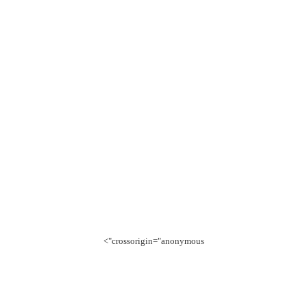
crossorigin="anonymous">