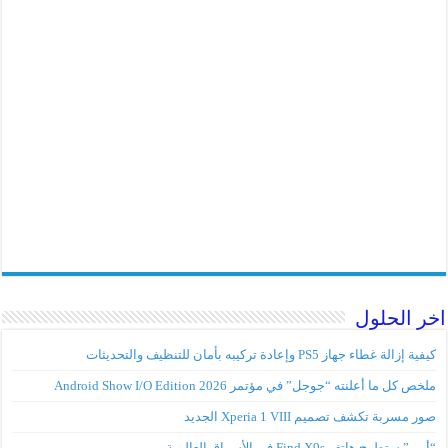
اخر الحلول
كيفية إزالة غطاء جهاز PS5 وإعادة تركيبه بأمان للتنظيف والتحديثات
ملخص كل ما أعلنته “جوجل” في مؤتمر Android Show I/O Edition 2026
صور مسربة تكشف تصميم Xperia 1 VIII الجديد
“أوبو” ستطرح هاتف Find X9s في الأسواق العالمية