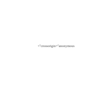
crossorigin="anonymous">