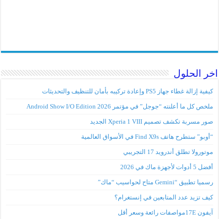
اخر الحلول
كيفية إزالة غطاء جهاز PS5 وإعادة تركيبه بأمان للتنظيف والتحديثات
ملخص كل ما أعلنته “جوجل” في مؤتمر Android Show I/O Edition 2026
صور مسربة تكشف تصميم Xperia 1 VIII الجديد
“أوبو” ستطرح هاتف Find X9s في الأسواق العالمية
موتورولا تطلق أندرويد 17 التجريبي
أفضل 5 أدوات لأجهزة ماك في 2026
رسميا تطبيق “Gemini متاح لحواسيب “ماك”
كيف تزيد عدد المتابعين في إنستغرام؟
آيفون 17Eمواصفات رائعة وسعر أقل