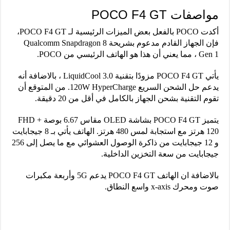
مواصفات POCO F4 GT
أكدت POCO بالفعل بعض الميزات الرئيسية لـ POCO F4 GT،
فإن الجهاز القادم مدعوم بشريحة Qualcomm Snapdragon 8
Gen 1 ، مما يعني أن هذا هو الهاتف الرئيسي من POCO.
يأتي POCO F4 GT مزودًا بتقنية LiquidCool 3.0 ، بالاضافة أنه
يدعم حل الشحن السريع 120W HyperCharge. من المتوقع أن
تقوم التقنية بشحن الجهاز بالكامل في أقل من 20 دقيقة.
يتميز POCO F4 GT بشاشة OLED مقاس 6.67 بوصة FHD +
120 هرتز مع استجابة لمس 480 هرتز. الهاتف يأتي بـ 8 جيجابايت
و 12 جيجابايت من ذاكرة الوصول العشوائي مع ما يصل إلى 256
جيجابايت من سعة التخزين الداخلية.
بالاضافة ان الهاتف POCO F4 GT يدعم 5G وأربعة مكبرات
صوت ومحرك x-axis واسع النطاق.