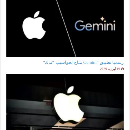
رسميا تطبيق “Gemini متاح لحواسيب “ماك”
16 أبريل، 2026