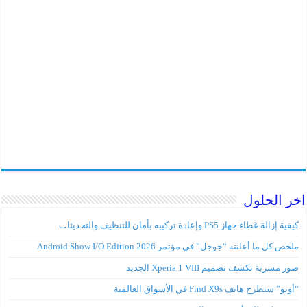
اخر الحلول
كيفية إزالة غطاء جهاز PS5 وإعادة تركيبه بأمان للتنظيف والتحديثات
ملخص كل ما أعلنته “جوجل” في مؤتمر Android Show I/O Edition 2026
صور مسربة تكشف تصميم Xperia 1 VIII الجديد
“أوبو” ستطرح هاتف Find X9s في الأسواق العالمية