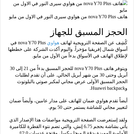
هاتف nova Y70 Plus من هواوي سيرى النور في الاول من مايو
الحجز المسبق للجهاز
كُشِف عن الصفحة الترويجية لهاتف
هواوي
nova Y70 Plus في
أسواق شمال إفريقيا مؤخراً. واليوم أكدت الشركة على خططها
لإطلاق الهاتف في الأسواق بدءاً من الأول من مايو.
ويتوفر هاتف nova Y70 Plus للحجز المسبق بدءاً من 21 إلى 30
أبريل وحتى 30 من شهر أبريل الحالي. على أن تقدم لطلبات
الحجز المسبق الأولى عرض مجاني لمكبر صوتي بالبلوتوث
وHuawei backpack.
أيضاً تقدم هواوي ضمان للهاتف على مدار عامين، وأيضاً ضمان
لتغيير مجاني للشاشة يستمر حتى 50 يوم.
ولقد إستعرضت الصفحة الترويجية مواصفات هذا الإصدار الذي
يأتي بشاشة بحجم 6.75 إنش، والتي تضم نتوء القطرة للكاميرة
الأمامية المميزة بدقة 8 ميجا بيكسل وفتحة عدسات f/2.0.