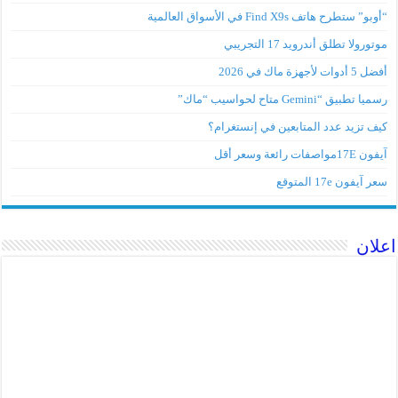
“أوبو” ستطرح هاتف Find X9s في الأسواق العالمية
موتورولا تطلق أندرويد 17 التجريبي
أفضل 5 أدوات لأجهزة ماك في 2026
رسميا تطبيق “Gemini متاح لحواسيب “ماك”
كيف تزيد عدد المتابعين في إنستغرام؟
آيفون 17Eمواصفات رائعة وسعر أقل
سعر آيفون 17e المتوقع
اعلان