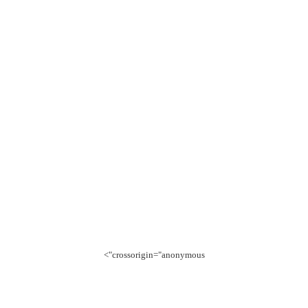
crossorigin="anonymous">