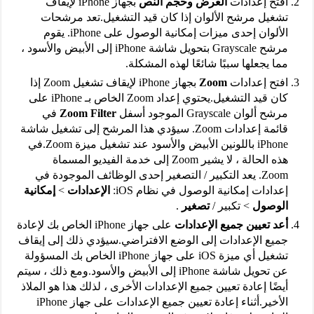
افتح إعدادات
العرض وحجم النص
بجهاز iPhone لإيقاف
تشغيل مرشح الألوان إذا كان قيد التشغيل.تعد مرشحات
الألوان إحدى ميزات إمكانية الوصول على iPhone. يقوم
مرشح Grayscale بتحويل شاشة iPhone إلى الأبيض والأسود ،
مما يجعلها سببًا شائعًا لهذه المشكلة.
افتح إعدادات
Zoom
بجهاز iPhone لإيقاف تشغيل Zoom إذا
كان قيد التشغيل.يحتوي إعداد Zoom الخاص بـ iPhone على
مرشح ألوان Grayscale الموجود أسفل
Zoom Filter
في
قائمة إعدادات Zoom. سيؤدي هذا المرشح إلى تشغيل شاشة
iPhone باللونين الأبيض والأسود عند تشغيل ميزة Zoom.في
هذه الحالة ، لا يشير Zoom إلى خدمة الفيديو المسماة
Zoom. يعد التكبير / التصغير إحدى الوظائف الموجودة في
إعدادات إمكانية الوصول في نظام iOS:
الإعدادات
>
إمكانية
الوصول
> تكبير /
تصغير
.
أعد تعيين جميع الإعدادات
على جهاز iPhone الخاص بك لإعادة
جميع الإعدادات إلى الوضع الافتراضي.سيؤدي ذلك إلى إيقاف
تشغيل أي ميزة iOS على جهاز iPhone الخاص بك المسؤولة
عن تحويل شاشة iPhone إلى الأبيض والأسود.ومع ذلك ، سيتم
أيضًا إعادة تعيين جميع الإعدادات الأخرى ، لذلك هذا هو الملاذ
الأخير.أثناء إعادة تعيين جميع الإعدادات على جهاز iPhone