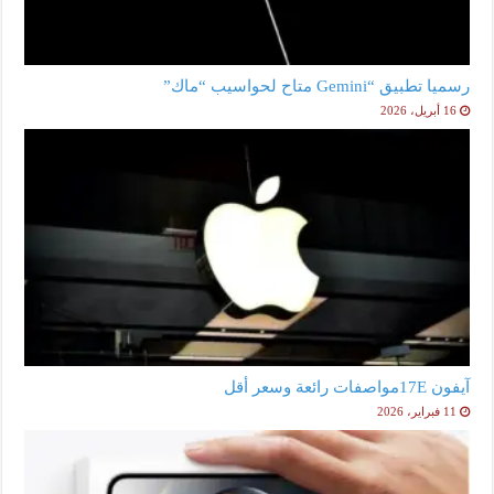
رسميا تطبيق “Gemini متاح لحواسيب “ماك”
16 أبريل، 2026
آيفون 17Eمواصفات رائعة وسعر أقل
11 فبراير، 2026