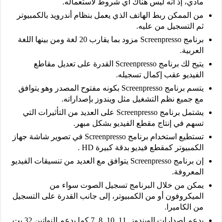
مادي، إذ أنه ليس هناك أي شروط لاستعماله.
من الممكن ربط الهاتف الذي يعمل بنظام أندرويد بالكمبيوتر
ثم التسجيل من عليه.
برنامج Screenpresso مزود بما يقارب 20 لغة ومن بينها اللغة
العربية.
يتيح لك برنامج Screenpresso القدرة على تعديل مقاطع
الفيديو عقب إكمال تسجيله.
يتسم برنامج Screenpresso بكونه مفتوح المصدر وهو يتوافق
مع جميع نظم التشغيل مثل ويندوز بإصداراته.
يشتمل برنامج Screenpresso على العديد من التأثيرات التي
تسهم في إنتاج مقطع الفيديو بشكل مبهر.
تستطيع استخدام برنامج Screenpresso في تصوير شاشة جهاز
الكمبيوتر كمقطع فيديو بدقة كبيرة HD .
إن برنامج Screenpresso يتوافق مع العديد من تنسيقات الفيديو
المعروفة.
يمكن من خلال البرنامج تسجيل الصوت سواء من
الميكروفون أو من الكمبيوتر، إلى جانب القدرة على التسجيل
من الكاميرا.
يدعم اصدارات الويندوز ,11, 10, 8, 7 كما يدعم النواتين 32 بت