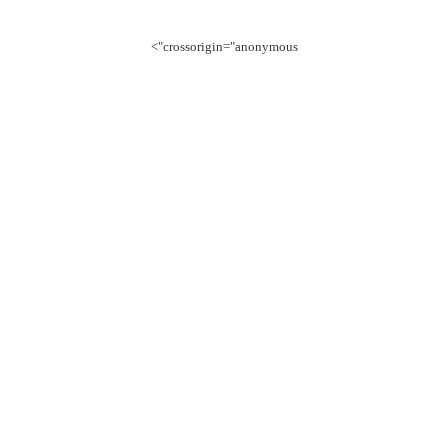
crossorigin="anonymous">