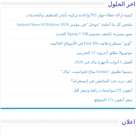
اخر الحلول
كيفية إزالة غطاء جهاز PS5 وإعادة تركيبه بأمان للتنظيف والتحديثات
ملخص كل ما أعلنته “جوجل” في مؤتمر Android Show I/O Edition 2026
صور مسربة تكشف تصميم Xperia 1 VIII الجديد
“أوبو” ستطرح هاتف Find X9s في الأسواق العالمية
موتورولا تطلق أندرويد 17 التجريبي
أفضل 5 أدوات لأجهزة ماك في 2026
رسميا تطبيق “Gemini متاح لحواسيب “ماك”
كيف تزيد عدد المتابعين في إنستغرام؟
آيفون 17Eمواصفات رائعة وسعر أقل
سعر آيفون 17e المتوقع
اعلان