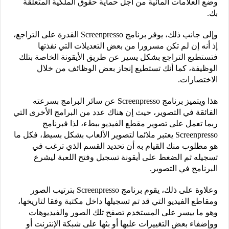
وضع العلامات المائية من أجل حماية حقوق الملكية المتعلقة
بك.
وإلى جانب ذلك، يوفر برنامج Screenpresso القدرة على التراجع،
إذ أنه إن لم تكن مسرورا من بعض التعديلات التي نفذتها
فتستطيع التراجع بشكل يسير عن طريق الأيقونة الخاصة بتلك
الوظيفة، كما أنك تستطيع إنجاز بعض الوظائف من خلال
الاختصارات.
هذا ويتميز برنامج Screenpresso عن سائر البرامج بسرعته
الفائقة في التصوير، حيث إن هناك عدد من البرامج الأخرى التي
ربما تعمل على تصوير مقطع الفيديو ببطء، لذا فبرنامج
Screenpresso يعتبر ملائما لتصوير الألعاب بشكل بسيط، فكل ما
هو مطلوب منك القيام به أن تحديد القسم الذي ترغب في
تسجيله ثم الضغط على أيقونة تسجيل وفتح اللعبة ليشرع
البرنامج في التصوير.
وعلاوة على ذلك، يقوم برنامج Screenpresso بترتيب الصور
ومقاطع الفيديو التي قد تم تسجيلها داخل مكتبة وفقا لتاريخها،
وهو ما ييسر على المستخدم تصفح تلك الصور والفيديوهات
ووإضفاء بعض التغييرات عليها أو بثها على شبكة الإنترنت أو