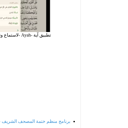
تطبيق آية -Ayah -لاستماع وتلاوة وتفسير القران الكريم
برنامج منظم ختمة المصحف الشريف في 