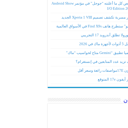
ملخص كل ما أعلنته “جوجل” في مؤتمر Android Show
I/O Edition 
ربة تكشف تصميم Xperia 1 VIII الجديد
تطرح هاتف Find X9s في الأسواق العالمية
لا تطلق أندرويد 17 التجريبي
ة ماك في 2026
ق “Gemini متاح لحواسيب “ماك”
تزيد عدد المتابعين في إنستغرام؟
رائعة وسعر أقل
ون 17e المتوقع
ن