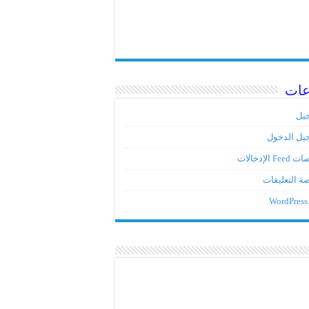
عات
يل
يل الدخول
Fe الإدخالات
ة التعليقات
WordPress