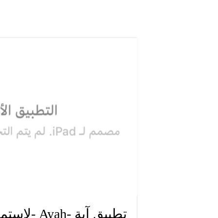
تطبيق آية -Ayah -لاستماع وتلاوة وتفسير القران الكريم