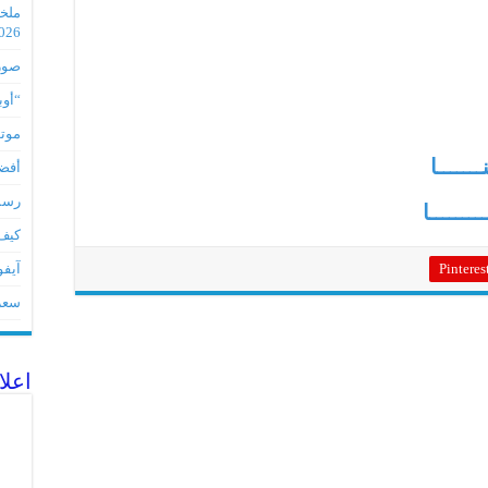
2026
صور مس
“أوبو” س
موتورو
ـــــــا
أفضل 5 أدوات لأجهز
رسميا تطبي
ــــــــا
كيف 
آيفون 17Eمواصفات 
Pinteres
سعر آيف
اعلا