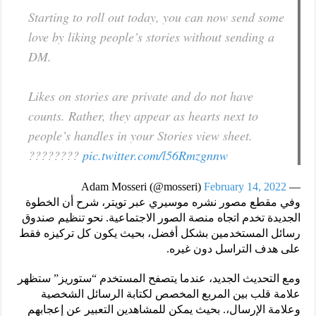
Starting to roll out today, you can now send some
love by liking people’s stories without sending a
DM.
Likes on stories are private and do not have
counts. Rather, they appear as hearts next to
people’s handles in your Stories view sheet.
????????
pic.twitter.com/l56Rmzgnnw
February 14, 2022
— Adam Mosseri (@mosseri)
وفي مقطع مصور نشره موسيري عبر تويتر، شرح أن الخطوة
الجديدة تخدم اتجاه منصة الصور الاجتماعية. نحو تنظيم صندوق
رسائل المستخدمين بشكل أفضل، بحيث يكون كل تركيزه فقط
على هدف التراسل دون غيره.
ومع التحديث الجديد، عندما يتصفح المستخدم “ستوريز” ستظهر
علامة قلب بين المربع المخصص لكتابة الرسائل الشخصية
وعلامة الإرسال،. بحيث يمكن للمشاهدين التعبير عن إعجابهم