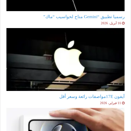
رسميا تطبيق “Gemini متاح لحواسيب “ماك”
16 أبريل، 2026
آيفون 17Eمواصفات رائعة وسعر أقل
11 فبراير، 2026