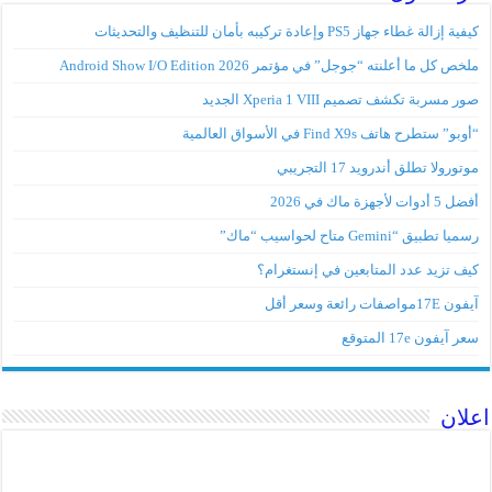
كيفية إزالة غطاء جهاز PS5 وإعادة تركيبه بأمان للتنظيف والتحديثات
ملخص كل ما أعلنته “جوجل” في مؤتمر Android Show I/O Edition 2026
صور مسربة تكشف تصميم Xperia 1 VIII الجديد
“أوبو” ستطرح هاتف Find X9s في الأسواق العالمية
موتورولا تطلق أندرويد 17 التجريبي
أفضل 5 أدوات لأجهزة ماك في 2026
رسميا تطبيق “Gemini متاح لحواسيب “ماك”
كيف تزيد عدد المتابعين في إنستغرام؟
آيفون 17Eمواصفات رائعة وسعر أقل
سعر آيفون 17e المتوقع
اعلان