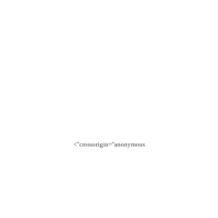
crossorigin="anonymous">