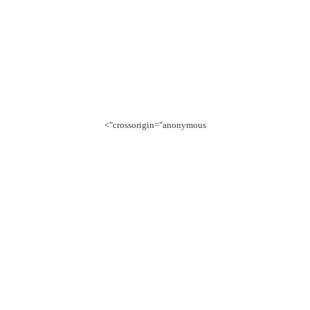
crossorigin="anonymous">