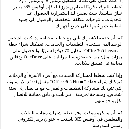
إذا كنت تعمل على نظام التشغيل ويندوز 8 أو ويندوز 7 ولا
تُخطط للترقية قريبًا لنظام ويندوز 10، فإن أوفيس 365 يعتبر
خيارًا مناسبًا، حيث يضمن لك استمرارية الحصول على
التحديثات والترقيات بتكلفة منخفضة. والوصول إلى جميع
التطبيقات وتثبيتها على جميع أجهزتك.
كما أن خدمة الاشتراك تأتي مع خطط مختلفة. إذا كنت الشخص
الوحيد الذي يستخدم التطبيقات والخدمات، فيمكنك شراء خطة
“Office 365 Personal” مقابل 70 دولارًا سنويًا، والحصول على
ميزات مثل: مساحة تخزينية 1 تيرابايت على OneDrive ودقائق
مجانية في تطبيق سكايب.
وإذا كنت تخطط لمشاركة الحساب مع أفراد الأسرة أو الزملاء،
فيمكنك شراء خطة “Office 365 Home” مقابل 100 دولار سنويًا،
التي تتيح لك مشاركة التطبيقات والميزات مع ما يصل إلى ستة
أشخاص. ومساحة تخزينية 1 تيرابايت ودقائق مجانية للاتصال
لكل واحد منهم.
كما أن مايكروسوفت توفر خطة اشتراك مجانية للطلاب
والمعلمين في أوفيس 365 باستخدام عنوان بريد إلكتروني
رسمي للمدرسة.