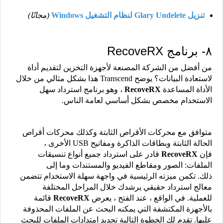
تنزيل Glary Undelete لنظام التشغيل Windows
(مجانًا)
٨- برنامج RecoveRX
من أفضل من الشركة المصنعة لأجهزة التخزين لتقديم أداة
لاستعادة البيانات؟ يوضح Transcend هذا بشكل مثالي من خلال
الأداة المساعدة
RecoveRX
، وهو برنامج استرداد سهل
الاستخدام مخصص بشكل أساسي لعامة الناس.
متوافق مع محركات الأقراص الثابتة وكذلك محركات أقراص
الحالة الثابتة وبطاقات الذاكرة ومفاتيح USB الأخرى ،
فإن
RecoveRX
قادر على استرداد جميع أنواع تنسيقات
الملفات: الصور ومقاطع الفيديو والمستندات وما إلى
ذلك. تكمن ميزته الرئيسية في واجهة سهلة الاستخدام تتضمن
معالج استرداد حقيقي يرشدك خلال المراحل المختلفة
للعملية. في الواقع ، عند الفتح ، يعرض
RecoveRX
قائمة
بالأجهزة المكتشفة التي يمكنه البحث عن الملفات المحذوفة
عليها. تقدم لك الخطوة التالية تحديد امتدادات الملفات للبحث