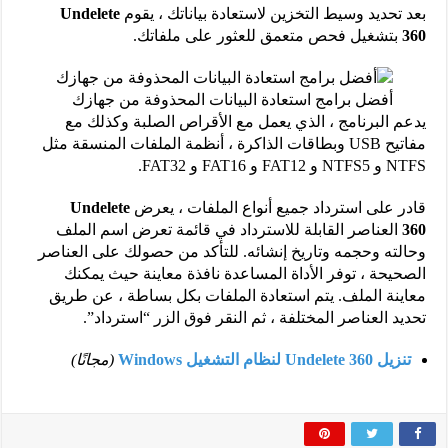
بعد تحديد وسيط التخزين لاستعادة بياناتك ، يقوم
Undelete
360
بتشغيل فحص متعمق للعثور على ملفاتك.
أفضل برامج استعادة البيانات المحذوفة من جهازك
يدعم البرنامج ، الذي يعمل مع الأقراص الصلبة وكذلك مع
مفاتيح USB وبطاقات الذاكرة ، أنظمة الملفات المنسقة مثل
NTFS و NTFS5 و FAT12 و FAT16 و FAT32.
قادر على استرداد جميع أنواع الملفات ، يعرض
Undelete
360
العناصر القابلة للاسترداد في قائمة تعرض اسم الملف
وحالته وحجمه وتاريخ إنشائه. للتأكد من حصولك على العناصر
الصحيحة ، توفر الأداة المساعدة نافذة معاينة حيث يمكنك
معاينة الملف. يتم استعادة الملفات بكل بساطة ، عن طريق
تحديد العناصر المختلفة ، ثم النقر فوق الزر “استرداد”.
تنزيل Undelete 360 ​​لنظام التشغيل Windows
(مجانًا)