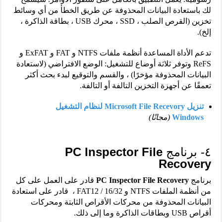
لك باستعادة البيانات المحذوفة عن طريق الخطأ من أي وسائط
تخزين (القرص الصلب ، SSD ، محرك USB ، بطاقة الذاكرة ،
إلخ).
تدعم الأداة المساعدة أنظمة ملفات NTFS و FAT و ExFAT و
ReFS وتوفر ثلاثة أوضاع للتشغيل: الوضع الافتراضي (لاستعادة
البيانات المحذوفة مؤخرًا) ، والقسم والتوقيع لبدء بحث أكثر
تعمقًا عن أجهزة التخزين التالفة أو التالفة.
تنزيل Microsoft File Recevory لنظام التشغيل
Windows
(مجانًا)
٤- برنامج
PC Inspector File
Recovery
برنامج
PC Inspector File Recovery
قادر على العمل على كل
من أنظمة الملفات NTFS و FAT12 / 16/32 ، قادر على استعادة
البيانات المحذوفة من محركات الأقراص الثابتة ومحركات
أقراص USB وبطاقات الذاكرة وما إلى ذلك.