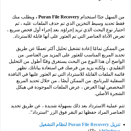
من السهل جدًا استخدام
Puran File Recovery ،
ويطلب منك
فقط تحديد وسيط التخزين الذي تم حذف الملفات عليه ، ثم
اختيار نوع البحث الذي تريد إجراؤه. بعد إجراء أول فحص سريع ،
تعرض الأداة العناصر التي تم العثور على أنها قابلة للاسترداد.
من الممكن تمامًا إعادة تشغيل تحليل أكثر تعمقًا عن طريق
تحديد المربع المناسب للعثور على المزيد من العناصر. من
الواضح أن هذا النوع من البحث يستغرق وقتًا أطول من التحليل
التقليدي ، ولكنه يزيد من فرصك في استعادة بياناتك. تظهر
قائمة الملفات القابلة للاسترداد التي تم العثور عليها في النافذة
السفلية للبرنامج. من الممكن أيضًا ، من خلال تحديد المربع
المخصص لهذا الغرض ، عرض الملفات الموجودة في هيكل
الشجرة الأصلي.
تتم عملية الاسترداد بعد ذلك بسهولة شديدة ، عن طريق تحديد
العناصر المراد حفظها ثم النقر فوق الزر “استرداد”.
تنزيل Puran File Recovery لنظام التشغيل
Windows
(مجانًا)