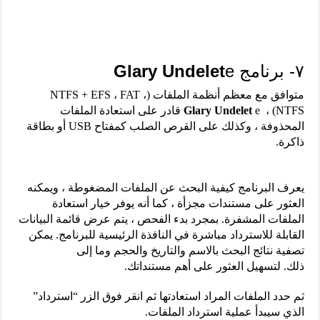
٧- برنامج
e
Glary Undelet
متوافق مع معظم أنظمة الملفات (NTFS + EFS ، FAT ،
NTFS) ،
Glary Undelet
e قادر على استعادة الملفات
المحذوفة ، وكذلك على القرص الصلب كمفتاح USB أو بطاقة
ذاكرة.
يعرف البرنامج كيفية البحث عن الملفات المضغوطة ، ويمكنه
العثور على مستندات مجزأة ، كما أنه يوفر خيار استعادة
الملفات المشفرة. بمجرد بدء الفحص ، يتم عرض قائمة البيانات
القابلة للاسترداد مباشرة في النافذة الرئيسية للبرنامج. يمكن
تصفية نتائج البحث بالاسم والتاريخ والحجم وما إلى
ذلك. لتسهيل العثور على أهم مستنداتك.
ثم حدد الملفات المراد استعادتها ثم انقر فوق الزر “استرداد”
الذي سيبدأ عملية استرداد الملفات.