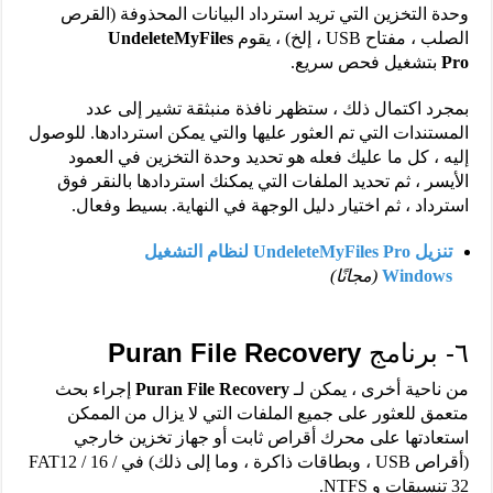
وحدة التخزين التي تريد استرداد البيانات المحذوفة (القرص
الصلب ، مفتاح USB ، إلخ) ، يقوم
UndeleteMyFiles
Pro
بتشغيل فحص سريع.
بمجرد اكتمال ذلك ، ستظهر نافذة منبثقة تشير إلى عدد
المستندات التي تم العثور عليها والتي يمكن استردادها. للوصول
إليه ، كل ما عليك فعله هو تحديد وحدة التخزين في العمود
الأيسر ، ثم تحديد الملفات التي يمكنك استردادها بالنقر فوق
استرداد ، ثم اختيار دليل الوجهة في النهاية. بسيط وفعال.
تنزيل UndeleteMyFiles Pro لنظام التشغيل
Windows
(مجانًا)
٦- برنامج
Puran File Recovery
من ناحية أخرى ، يمكن لـ
Puran File Recovery
إجراء بحث
متعمق للعثور على جميع الملفات التي لا يزال من الممكن
استعادتها على محرك أقراص ثابت أو جهاز تخزين خارجي
(أقراص USB ، وبطاقات ذاكرة ، وما إلى ذلك) في FAT12 / 16 /
32 تنسيقات و NTFS.