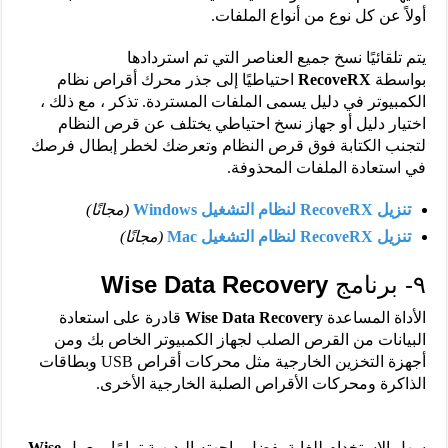
أولاً عن كل نوع من أنواع الملفات.
يتم تلقائيًا نسخ جميع العناصر التي تم استردادها
بواسطة
RecoveRX
احتياطيًا إلى جذر محرك أقراص نظام
الكمبيوتر في دليل يسمى الملفات المستردة. تذكر ، مع ذلك ،
اختيار دليل أو جهاز نسخ احتياطي يختلف عن قرص النظام
لتجنب الكتابة فوق قرص النظام وتعرضك لخطر إبطال فرصك
في استعادة الملفات المحذوفة.
تنزيل RecoveRX لنظام التشغيل Windows
(مجانًا)
تنزيل RecoveRX لنظام التشغيل Mac
(مجانًا)
٩- برنامج
Wise Data Recovery
الأداة المساعدة
Wise Data Recovery
قادرة على استعادة
البيانات من القرص الصلب لجهاز الكمبيوتر الخاص بك ومن
أجهزة التخزين الخارجية مثل محركات أقراص USB وبطاقات
الذاكرة ومحركات الأقراص الصلبة الخارجية الأخرى.
سهل الاستخدام للغاية بفضل واجهته البديهية تمامًا ، يعمل
Wise