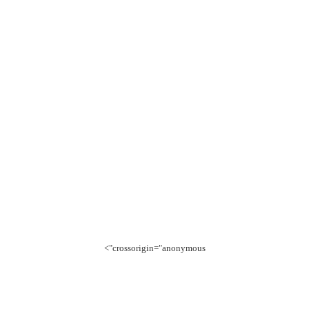
crossorigin="anonymous">