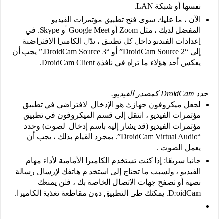
نفسها أو شبكة LAN.
الآن ، ما عليك سوى فتح تطبيق مؤتمرات الفيديو
المفضل لديك ، مثل Zoom أو Google Meet أو Skype. في
إعدادات الفيديو داخل كل تطبيق ، بدّل الكاميرا الافتراضية
إلى “DroidCam Source 2” أو “DroidCam Source 3.” يجب أن
يعكس أحد هؤلاء ما تراه في نافذة DroidCam Client.
حدد DroidCam كمصدر الفيديو.
لجعل ميكروفون جهازك هو الإدخال الافتراضي في تطبيق
مؤتمرات الفيديو ، انتقل إلى قسم الميكروفون في تطبيق
مؤتمرات الفيديو (قد يشار إليه باسم إدخال الصوت) وحدد
“DroidCam Virtual Audio”. بمجرد القيام بذلك ، يجب أن
يعمل الصوت .
جانبا سريعًا: إذا كنت تستخدم الكاميرا الأمامية لأداء مهام
الفيديو ، ولسبب ما تحتاج إلى استخدام هاتفك لإرسال رسالة
نصية أو تصفح جهات الاتصال الخاصة بك ، فلن يمنعك
DroidCam. يمكنك طي التطبيق دون مقاطعة تغذية الكاميرا.