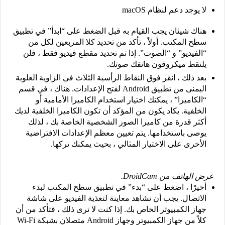
لا يوجد دعم لنظام macOS
هناك شيئان يجب القيام به قبل الضغط على “ابدأ” في تطبيق
سطح المكتب. أولاً ، تأكد من تحديد كلا المربعين لكل من
“الفيديو” و “الصوت”. إذا تم تحديد مقطع فيديو فقط ، فلن
يلتقط ميكروفون هاتفك صوتك.
بعد ذلك ، انقر فوق النقاط الرأسية الثلاث في الزاوية العلوية
اليمنى من تطبيق Android لفتح الإعدادات. هناك ، في قسم
“الكاميرا” ، يمكنك اختيار استخدام الكاميرا الأمامية أو
الخلفية. يكاد يكون من المؤكد أن تكون الكاميرا الخلفية لديك
أكثر قدرة من كاميرا الصور الشخصية الخاصة بك ، لذلك
يوصى باستخدامها. يتم تعيين معظم الإعدادات الافتراضية
الأخرى على الاختيار المثالي ، بحيث يمكنك تركها.
عرض الهاتف من DroidCam.
أخيرًا ، اضغط على “بدء” في تطبيق سطح المكتب لبدء
الاتصال. يجب أن تشاهد معاينة لتغذية الفيديو على شاشة
جهاز الكمبيوتر الخاص بك. إذا كنت لا ترى ذلك ، فتأكد من أن
كلاً من جهاز الكمبيوتر وجهاز Android متصلان بشبكة Wi-Fi