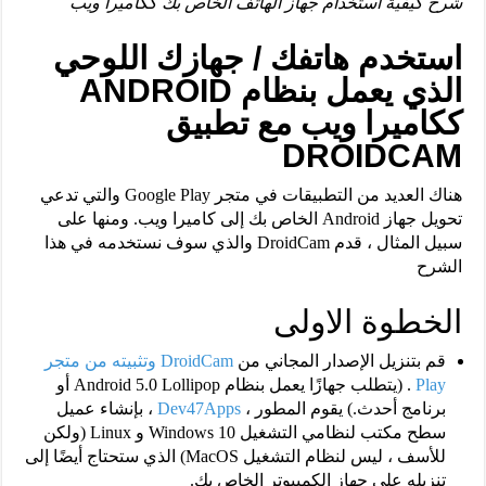
شرح كيفية استخدام جهاز الهاتف الخاص بك ككاميرا ويب
استخدم هاتفك / جهازك اللوحي
الذي يعمل بنظام ANDROID
ككاميرا ويب مع تطبيق
DROIDCAM
هناك العديد من التطبيقات في متجر Google Play والتي تدعي
تحويل جهاز Android الخاص بك إلى كاميرا ويب. ومنها على
سبيل المثال ، قدم DroidCam والذي سوف نستخدمه في هذا
الشرح
الخطوة الاولى
قم بتنزيل الإصدار المجاني من
DroidCam وتثبيته من متجر
Play
. (يتطلب جهازًا يعمل بنظام Android 5.0 Lollipop أو
برنامج أحدث.) يقوم المطور ،
Dev47Apps
، بإنشاء عميل
سطح مكتب لنظامي التشغيل Windows 10 و Linux (ولكن
للأسف ، ليس لنظام التشغيل MacOS) الذي ستحتاج أيضًا إلى
تنزيله على جهاز الكمبيوتر الخاص بك.