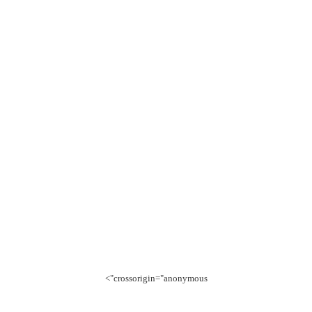
crossorigin="anonymous">