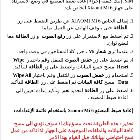
SIM. إليك كيفية إجراء إعادة ضبط المصنع في وضع الاسترداد
على جهاز Xiaomi Mi 6 الخاص بك:
إيقاف الخاص XIAOMI Mi 6 عن طريق الضغط على زر
الطاقة
حتى يتوقف الهاتف عن العمل تماما
ثم اضغط مع الاستمرار على زر
رفع الصوت
و زر
الطاقة
معا
لبضع ثوان.
عندما ترى
شعار Mi
، حرر كلا المفتاحين في وقت واحد.
ثم اضغط على زر
خفض الصوت
للتنقل وقم باختيار
Wipe
Reset
مسح جميع البيانات واضغط على زر
الطاقة
للتأكيد.
استخدام زر
خفض الصوت
زر للتنقل وقم باختيار
Wipe All
Data
مسح
كافة البيانات
ثم اضغط على زر
الطاقة
للتأكيد.
اضغط على زر
الطاقة
لتحديد
نعم
وتأكيد إعادة تعيين الى
اعادة ضبط المصنع .
إعادة ضبط المصنع Xiaomi Mi 6 باستخدام قائمة الإعدادات:
تحذير : هذه الطريقة تحت مسؤليتك اذ سوف تؤدي الى مسح
كافة البيانات والملفات الموجودة على الجهاز لذا تاكد من عمل
نسخ احتياطي لبياناتك قبل القيام بهذا الامر