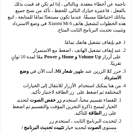
ناجمة عن أخطاء معقدة. وبالتالي ، إذا لم تكن قد قمت بذلك
بالفعل ، فاعتبره خيارك التالي. للحفظ ، تأكد من نسخ جميع
بياناتك احتياطيًا مسبقًا. عندما تكون مستعدًا تمامًا للمتابعة ، اتبع
هذه الخطوات لتشغيل هاتف Xiaomi Mi 6 في وضع الاسترداد
وتثبيت تحديث البرنامج الثابت المتاح.
قم بإيقاف تشغيل هاتفك تمامًا.
عند إيقاف تشغيل الهاتف ، اضغط مع الاستمرار
على أزرار
Volume Up و Home
و
Power
معًا لمدة 10 ثوانٍ
تقريبًا.
حرر كلا الزرين عند ظهور
شعار Mi.
أنت الآن في
وضع
الاسترداد
.
من هنا يمكنك استخدام
الأزرار للانتقال إلى الخيارات
المختلفة ثم اضغط على
زر الطاقة لاختيار تأكيد.
للقضاء تقسيم مخبأ، استخدم
زر خفض الصوت
لتحديد
الخيار لمسح ذاكرة التخزين المؤقت والتقسيم ثم اضغط
على زر
الطاقة
للتأكيد.
لتحديث البرنامج الثابت ، استخدم زر
مستوى
الصوت
لتحديد خيار
تثبيت تحديث البرنامج /