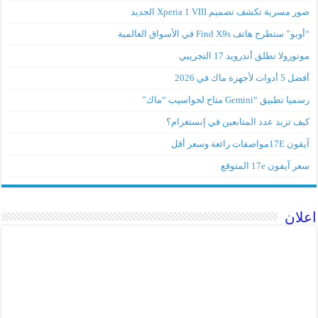
صور مسربة تكشف تصميم Xperia 1 VIII الجديد
“أوبو” ستطرح هاتف Find X9s في الأسواق العالمية
موتورولا تطلق أندرويد 17 التجريبي
أفضل 5 أدوات لأجهزة ماك في 2026
رسميا تطبيق “Gemini متاح لحواسيب “ماك”
كيف تزيد عدد المتابعين في إنستغرام؟
آيفون 17Eمواصفات رائعة وسعر أقل
سعر آيفون 17e المتوقع
اعلان