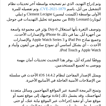
وتم إدراج التهديد، الذي تم تصحيحه بواسطة آخر تحديثات نظام
التشغيل من آبل، باسم
CVE-2021-1879
. وتم تفصيله للمرة
الأولى بواسطة (كليمنت ليسين) Clement Lecigne و (بيلي
ليونارد) Billy Leonard من مجموعة تحليل التهديدات في جوجل.
وتوصف الثغرة بأنها استغلال 0-Day يؤثر في مجموعة واسعة
من أجهزة آبل. بما في ذلك iPhone 6s والإصدارات الأحدث،
وجميع نماذج iPad Pro و Apple Watch Series 3 والإصدارات
الأحدث – أي بشكل أساسي أي نموذج سابق من آيفون وآيباد و
Apple Watch و iPod Touch.
ووفقًا لشركة آبل، يوفر هذا التحديث تحديثات أمان مهمة
ويوصى به لجميع المستخدمين.
ويمثل الإصدار المفاجئ لنظام iOS 14.4.2 الأحدث في سلسلة
من الإصلاحات الأمنية العاجلة في الأسابيع الأخيرة.
وتمنح البرمجة النصية عبر المواقع المهاجمين وسائل متعددة
لمهاجمتك، وقد يشمل ذلك إعادة توجيهك إلى موقع تصيد أو
موقع ضار، أو تنفيذ إجراءات عبر الموقع نيابة عنك، أو حتى
الحصول على معلومات من جلسة التصفح الخاصة بك.