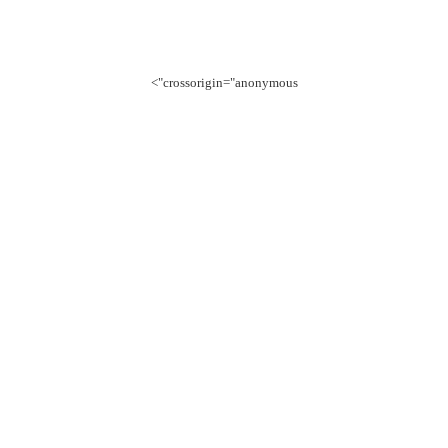
crossorigin="anonymous">