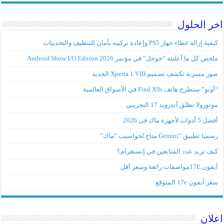
اخر الحلول
كيفية إزالة غطاء جهاز PS5 وإعادة تركيبه بأمان للتنظيف والتحديثات
ملخص كل ما أعلنته “جوجل” في مؤتمر Android Show I/O Edition 2026
صور مسربة تكشف تصميم Xperia 1 VIII الجديد
“أوبو” ستطرح هاتف Find X9s في الأسواق العالمية
موتورولا تطلق أندرويد 17 التجريبي
أفضل 5 أدوات لأجهزة ماك في 2026
رسميا تطبيق “Gemini متاح لحواسيب “ماك”
كيف تزيد عدد المتابعين في إنستغرام؟
آيفون 17Eمواصفات رائعة وسعر أقل
سعر آيفون 17e المتوقع
اعلان