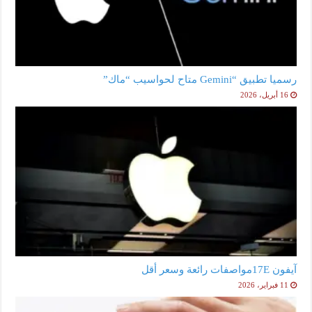
رسميا تطبيق “Gemini متاح لحواسيب “ماك”
16 أبريل، 2026
آيفون 17Eمواصفات رائعة وسعر أقل
11 فبراير، 2026