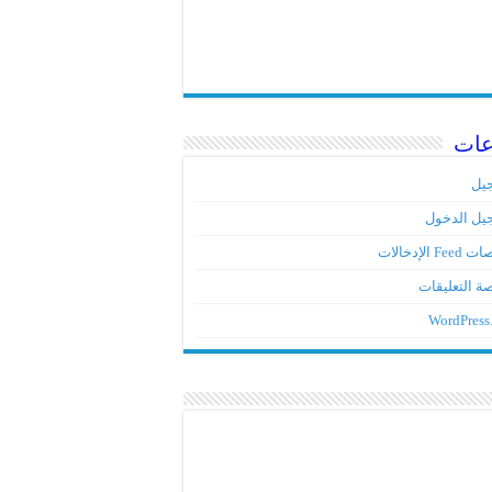
عات
يل
يل الدخول
Fe الإدخالات
ة التعليقات
WordPress