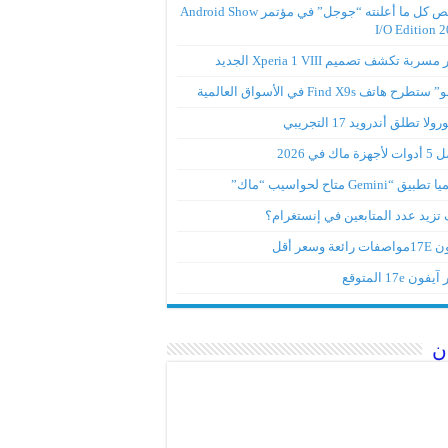
ملخص كل ما أعلنته “جوجل” في مؤتمر Android Show
I/O Edition 
ربة تكشف تصميم Xperia 1 VIII الجديد
تطرح هاتف Find X9s في الأسواق العالمية
لا تطلق أندرويد 17 التجريبي
ة ماك في 2026
ق “Gemini متاح لحواسيب “ماك”
تزيد عدد المتابعين في إنستغرام؟
رائعة وسعر أقل
ون 17e المتوقع
ن