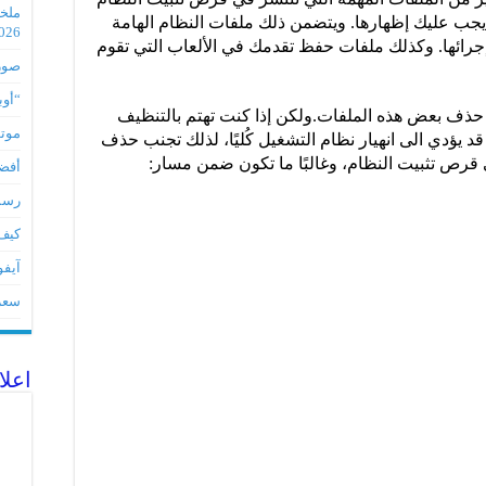
جب عليك إظهارها. ويتضمن ذلك ملفات النظام الهامة
2026
إجرائها. وكذلك ملفات حفظ تقدمك في الألعاب التي تقوم
صور مس
“أوبو” س
حذف بعض هذه الملفات.ولكن إذا كنت تهتم بالتنظيف
موتورو
يؤدي الى انهيار نظام التشغيل كُليًا، لذلك تجنب حذف
 قرص تثبيت النظام، وغالبًا ما تكون ضمن مسار:
أفضل 5 أدوات لأجهز
رسميا تطبي
كيف 
آيفون 17Eمواصفات 
سعر آيف
اعلا