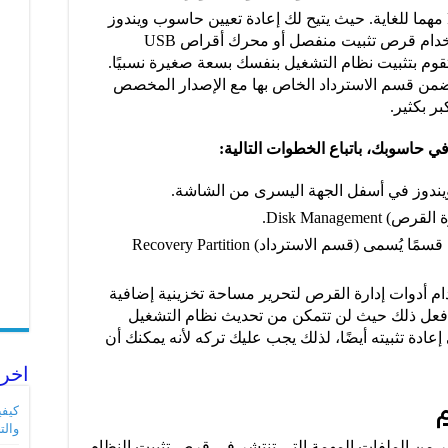
يعتبر (قسم الاسترداد) Recovery Partition مهما للغاية. حيث يتيح لك إعادة تعيين حاسوب ويندوز
10 أو تحديثه بسهولة دون الحاجة إلى استخدام قرص تثبيت منفصل أو محرك أقراص USB
تقوم بتثبيت نظام التشغيل بنفسك بسعة صغيرة نسبيًا.
تضمن قسم الاسترداد الخاص بها مع الإصدار المخصص
ر بكثير.
حاسوبك، باتباع الخطوات التالية:
ويندوز في أسفل الجهة اليسرى من الشاشة.
Disk Manage.
في النافذة التي تظهر لك، يجب أن ترى قسمًا يُسمى (قسم الاسترداد) Recovery Partition
م أدوات إدارة القرص لتحرير مساحة تخزينية إضافية
 فعل ذلك حيث لن تتمكن من تحديث نظام التشغيل
عادة تثبيته أيضًا، لذلك يجب عليك تركه لأنه يمكنك أن
اخر 
والت
شغيل ويندوز 10 على الكثير من الملفات المهمة التي تنتشر في قرص تثبيت النظام