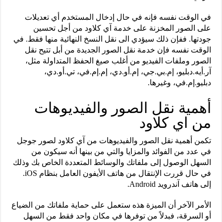
في الوقت نفسه فإنه في حال إدخال المستخدم أي تعديلات
على الصور المخزنة على خدمة آي كلاود من أجل تحسين
جودتها. ففإن ذلك سيؤدي الى نقل النسخ النهائية منها فقط. في
الوقت نفسه فإن خدمة نقل الصور الجديدة من أبل تتيح نقل
الصور وملفات الفيديو من أغلب صيغ الحفظ المتداولة مثل،
آر.أيه.دبليو، إم.بي.جي، إم.أو.دي، إم.إم.في، تي.أو.دي،
دبليو.إم.في، وغيرها.
أهمية نقل الصور والفيديوهات
من اي كلاود
تكمن أهمية نقل الصور والفيديوهات من آي كلاود لصور جوجل
في عدد من الفوائد والمزايا والتي من بينها أنه سيكون من
السهل الوصول إلى ملفاتك والوسائط المتعددة الخاص بك وذلك
في حال قررت الإنتقال من هاتف الأيفون العامل بنظام iOS.
إلى هاتف آندرويد Android.
الأمر الآخر أن الميزة هذه ستعمل على حماية ملفاتك من الضياع
أو السرقة، فبدلاً من توفرها في مكان واحد فقط من السهل