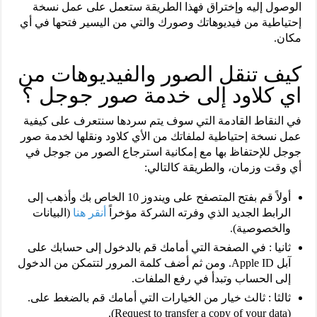
الوصول إليه وإختراق فهذا الطريقة ستعمل على عمل نسخة
إحتياطية من فيديوهاتك وصورك والتي من اليسير فتحها في أي
مكان.
كيف تنقل الصور والفيديوهات من
اي كلاود إلى خدمة صور جوجل ؟
في النقاط القادمة التي سوف يتم سردها سنتعرف على كيفية
عمل نسخة إحتياطية لملفاتك من الأي كلاود ونقلها لخدمة صور
جوجل للإحتفاظ بها مع إمكانية استرجاع الصور من جوجل في
أي وقت وزمان، والطريقة كالتالي:
أولاً قم بفتح المتصفح على ويندوز 10 الخاص بك وأذهب إلى
الرابط الجديد الذي وفرته الشركة مؤخراً
أنقر هنا
(البيانات
والخصوصية).
ثانيا : في الصفحة التي أمامك قم بالدخول إلى حسابك على
آبل Apple ID. ومن ثم أضف كلمة المرور لتتمكن من الدخول
إلى الحساب وتبدأ في رفع الملفات.
ثالثا : ثالث خيار من الخيارات التي أمامك قم بالضغط على.
(Request to transfer a copy of your data).