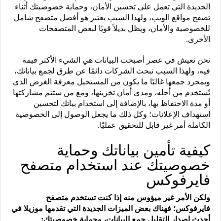
الجديدة التي تعمل على تحسين الأمان، وحماية خصوصيتك أثناء
تصفح مواقع الويب، ولهذا السبب يعتبر هو أفضل متصفح شامل
للخصوصية والأمان، ويظل بديلاً قويًا لبعض المتصفحات
الأخرى.
نحن نعيش في عصر أصبحت البيانات هي الشيء الأكثر قيمة
فيه، ولهذا السبب تبحث الشركات دائمًا عن طرق لجمع بياناتك،
وبمجرد جمعها غالبًا ما يكون من المستحيل معرفة الغرض الذي
تُستخدم من أجله، ومدى أمان تخزينها، ومع من ستتم مشاركتها
أو مدة الاحتفاظ بها، بالإضافة إلى استخدام بياتك لتحسين
استهداف الإعلانات؛ وكل ذلك ما يجعل الوصول إلى الخصوصية
الكاملة أمر غير قابل للتحقيق عمليًا.
كيفية تأمين بياناتك وحماية
خصوصيتك عند استخدام متصفح
فايرفوكس
ولكن الأمر غير ميؤوس منه إذا كنت تستخدم متصفح
فايرفوكس؛ فهناك بعض الميزات الجديدة التي تقدمها موزيلا في
أحدث إصدار التقليل جمع البيانات، وحماية خصوصيتك: