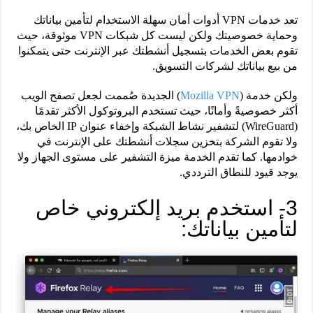
تعد خدمات VPN أدوات أمان سهلة الاستخدام لتأمين بياناتك
وحماية خصوصيتك ولكن ليست كل شبكات VPN موثوقة، حيث
تقوم بعض الخدمات بتسجيل أنشطتك عبر الإنترنت حتى يتمكنوا
من بيع بياناتك لشركات التسويق.
ولكن خدمة (
Mozilla VPN
) الجديدة صُممت لجعل تصفح الويب
أكثر خصوصيةً وأمانًا، حيث تستخدم البروتوكول الأكثر تقدمًا
(WireGuard) لتشفير نشاط الشبكة وإخفاء عنوان IP الخاص بك،
ولا تقوم الشركة بتخزين سجلات أنشطتك على الإنترنت في
خوادمها. كما تقدم الخدمة ميزة التشفير على مستوى الجهاز ولا
يوجد قيود للنطاق الترددي.
3- استخدم بريد إلكتروني خاص
لتأمين بياناتك: