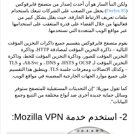
ولكن النبأ السار هو أن أحدث إصدار من متصفح فايرفوكس
(
Firefox 85
) يجعل من الصعب على الشركات تتبعك باستخدام
ملفات تعريف الارتباط الخارقة، حيث يقلل بشكل كبير من
فعاليتها من خلال القضاء على قدرة المتعقب على استخدامها
عبر مواقع الويب المتعددة التي تستخدمها.
يقوم متصفح فايرفوكس بتقسيم جميع ذاكرات التخزين المؤقت
التالية – ذاكرة التخزين المؤقت لمصادقة HTTP، وذاكرة
التخزين المؤقت للصور، وذاكرة التخزين المؤقت للخط، وذاكرة
التخزين المؤقت لـ OCSP و HSTS، و DNS ، و Alt-Svc، و TLS
– وكذلك الاتصالات ومعرفات جلسة TLS. وينطبق هذا التقسيم
على جميع موارد الجهات الخارجية المضمنة في مواقع الويب.
كما تقول موزيلا: “إن التحديثات المستقبلية للمتصفح ستوفر
وسائل حماية جديدة أخرى ضد أنواع مختلفة من التتبع وجمع
البيانات”.
2- استخدم خدمة Mozilla VPN: