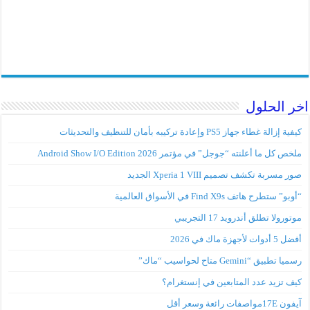
اخر الحلول
كيفية إزالة غطاء جهاز PS5 وإعادة تركيبه بأمان للتنظيف والتحديثات
ملخص كل ما أعلنته “جوجل” في مؤتمر Android Show I/O Edition 2026
صور مسربة تكشف تصميم Xperia 1 VIII الجديد
“أوبو” ستطرح هاتف Find X9s في الأسواق العالمية
موتورولا تطلق أندرويد 17 التجريبي
أفضل 5 أدوات لأجهزة ماك في 2026
رسميا تطبيق “Gemini متاح لحواسيب “ماك”
كيف تزيد عدد المتابعين في إنستغرام؟
آيفون 17Eمواصفات رائعة وسعر أقل