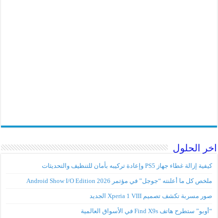
اخر الحلول
كيفية إزالة غطاء جهاز PS5 وإعادة تركيبه بأمان للتنظيف والتحديثات
ملخص كل ما أعلنته “جوجل” في مؤتمر Android Show I/O Edition 2026
صور مسربة تكشف تصميم Xperia 1 VIII الجديد
“أوبو” ستطرح هاتف Find X9s في الأسواق العالمية