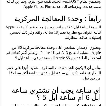
ويتضمن نظام watchOS 7 الجديد تقنية تتبع النوم، وتمارين لياقة
بدنية جديدة، وبلإضافة الى خدمة Apple Fitness Plus.
رابعاً : وحدة المعالجة المركزية
النسبة لساعة ابل 5 فقد جاءت بوحدة معالجة مركزية Apple S5
ثنائية النواة، مع بطارية بعمر 18 ساعة، ولقد وفر ذلك تحسين
إستهلاك طاقة البطارية.
ويحتوي الإصدار السادس على وحدة معالجة مركزية S6 من
Apple، مشابه لمعالج A13 في iPhone 11، وتعتبر أكثر كفاءة في
إستخدام الطاقة من Apple S5 المستخدم في ساعة ابل 5.
ونأمل أن لا يكون للشاشة ذات السطوع الشديد تأثيرًا على عمر
البطارية، فلقد ذكرنا أن ساعة ابل 6 تأتي بشاشة أكثر سطوعًا
من ذي قبل.
اي ساعة يجب أن تشتري ساعة
ابل 6 أم ساعة ابل 5 ؟
لايوجد إختلاف كبير بين الساعتين،
ولكن هناك بعض الميزات