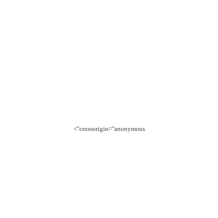
crossorigin="anonymous">