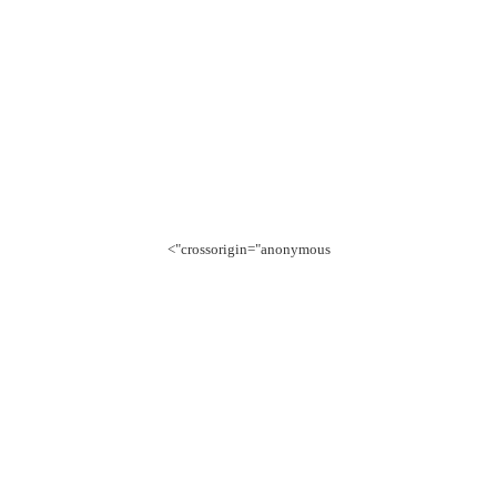
crossorigin="anonymous">