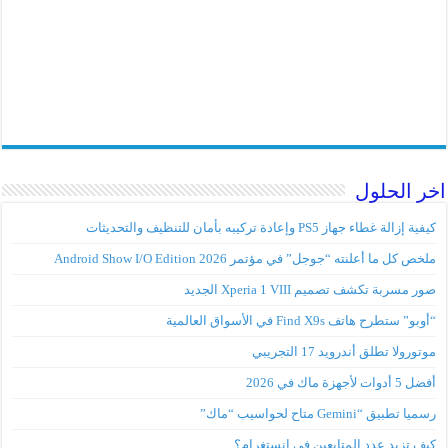
اخر الحلول
كيفية إزالة غطاء جهاز PS5 وإعادة تركيبه بأمان للتنظيف والتحديثات
ملخص كل ما أعلنته “جوجل” في مؤتمر Android Show I/O Edition 2026
صور مسربة تكشف تصميم Xperia 1 VIII الجديد
“أوبو” ستطرح هاتف Find X9s في الأسواق العالمية
موتورولا تطلق أندرويد 17 التجريبي
أفضل 5 أدوات لأجهزة ماك في 2026
رسميا تطبيق “Gemini متاح لحواسيب “ماك”
كيف تزيد عدد المتابعين في إنستغرام؟