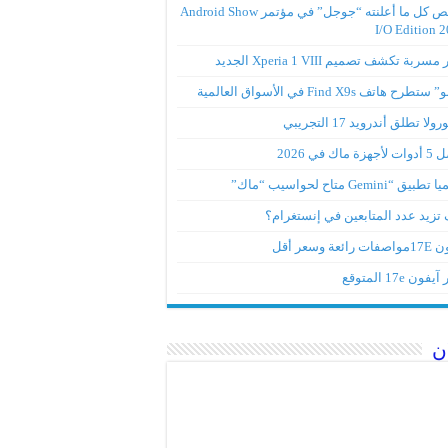
ملخص كل ما أعلنته “جوجل” في مؤتمر Android Show
I/O Edition 
ربة تكشف تصميم Xperia 1 VIII الجديد
تطرح هاتف Find X9s في الأسواق العالمية
لا تطلق أندرويد 17 التجريبي
ة ماك في 2026
ق “Gemini متاح لحواسيب “ماك”
تزيد عدد المتابعين في إنستغرام؟
رائعة وسعر أقل
ون 17e المتوقع
ن