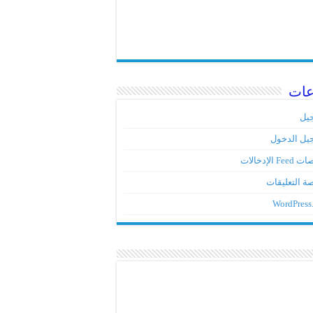
عات
يل
يل الدخول
Fe الإدخالات
ة التعليقات
WordPress