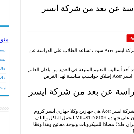
ة عن بعد من شركة ايسر
Pi
منو
من شركة ايسر Acer سوف تساعد الطلاب على الدراسة عن
تسج
تسج
خلاصات ed
أحد أساليب التعليم المتبعة في العديد من بلدان العالم
هذا الغرض.
خلاص
.org
سة عن بعد من شركة ايسر
الحواسيب مخصصة للدراسة عن بعد من شركة ايسر Acer هي جهازين وكلا جهازي أيسر كروم
بوك Spin 511 و Spin 512 الجديدين حاصلان على شهادة MIL-STD 810H لتحمل التآكل والتلف
ان طلاءً مضادًا للميكروبات ولوحة مفاتيح وهذا وفقًا