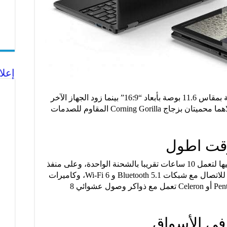
إعلا
وحصل Chromebook Spin 511 على شاشة بمقاس 11.6 بوصة بأبعاد “16:9” بينما زود الجهاز الآخر
بشاشة بمقاس 12 بوصة بأبعاد “3:2″، وكلاهما محميتان بزجاج Corning Gorilla المقاوم للصدمات
وقت اطول
وحصلت هذه الحواسب على بطاريات تكفيها لتعمل 10 ساعات تقريبا بالشحنة الواحدة، وعلى منفذ
USB 3.2 Type-C ومنفذ Type-A، وشرائح للاتصال مع شبكات Bluetooth 5.1 و Wi-Fi 6، وكاميرات
بدقة 8 ميغابيكسل، ومعالجات Pentium Silver أو Celeron تعمل مع ذواكر وصول عشوائي 8
 في الأسواق