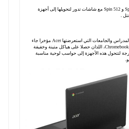
وجاء كلا الجهازين أيسر كروم بوك Spin 511 و Spin 512 مع شاشات تدور لتحويلها إلى أجهزة
تل .
ومن بين أبرز الحواسب المناسبة لطلاب المدراس والجامعات التي استعرضتها Acer مؤخرا جاء
حاسبا Chromebook Spin 511 و Chromebook Spin 512، اللذان حصلا على هياكل متينة وخفيفة
ن مجهزة بشاشات تميل بزاوية 360 درجة لتتحول هذه الأجهزة إلى حواسب لوحية مناسبة
.