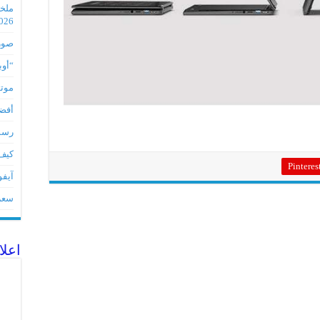
2026
صور مس
“أوبو” س
موتورو
أفضل 5 أدوات لأجهز
رسميا تطبي
كيف 
Pinteres
آيفون 17Eمواصفات 
سعر آيف
اعلا