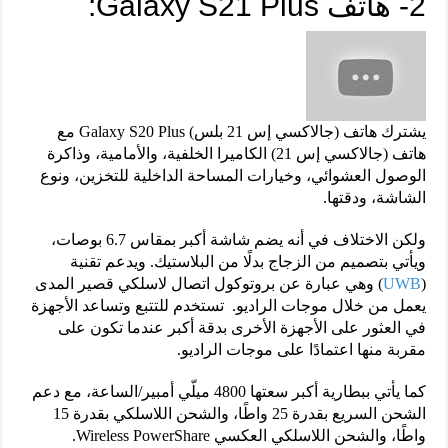
2- هاتف Galaxy S21 Plus:
يشترك هاتف (جالاكسي إس 21 بلس) Galaxy S20 Plus مع
هاتف (جالاكسي إس 21) الكاميرا الخلفية، والأمامية، وذاكرة
الوصول العشوائي، وخيارات المساحة الداخلية للتخزين، ونوع
الشاشة، ودقتها.
ولكن الاختلاف في أنه يضم شاشة أكبر بمقاس 6.7 بوصات،
ويأتي بتصميم من الزجاج بدلًا من البلاستيك. ويدعم تقنية
(
UWB
) وهي عبارة عن بروتوكول اتصال لاسلكي قصير المدى
يعمل من خلال موجات الراديو. تستخدم للتتبع وتساعد الأجهزة
في العثور على الأجهزة الأخرى بدقة أكبر عندما تكون على
مقربة منها اعتمادًا على موجات الراديو.
كما يأتي ببطارية أكبر سعتها 4800 ميلّي أمبير/الساعة، مع دعم
الشحن السريع بقدرة 25 واطًا، والشحن اللاسلكي بقدرة 15
واطًا، والشحن اللاسلكي العكسي Wireless PowerShare.