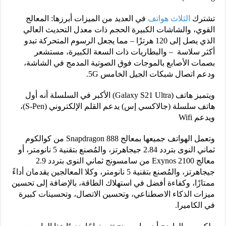
تشترك
الثلاث هواتف
في العديد من الميزات أبرزها: المعالج
القوي، والشاشات الكبيرة الحجم ذات معدل التحديث العالي
الذي يصل إلى 120 هرتزًا – مما يجعل الرسوم المتحركة تبدو
أكثر سلاسة – والبطاريات ذات السعة الكبيرة، مستشعر
بصمات الأصابع بالموجات فوق الصوتية المدمج في الشاشة،
ودعم اتصال شبكات الجيل الخامس 5G.
ويتميز هاتف (Galaxy S21 Ultra) الأكبر في السلسلة أنه أول
هاتف سلسلة (جالاكسي إس) يدعم القلم الإلكتروني (S-Pen)،
ويدعم Wifi
وتعمل الهواتف جميعها بمعالج Snapdragon 888 من كوالكوم
ثماني النوى بتردد 2.84 جيجاهرتز، والمُصنع بتقنية 5 نانومتر، أو
معالج Exynos 2100 من سامسونج ثماني النوى بتردد 2.9
جيجاهرتز، والمُصنع بتقنية 5 نانومتر، وكلا المعالجين يقدمان أداءً
ممتازًا، وكفاءة أفضل في استهلاك الطاقة، بالإضافة إلى تحسين
ميزات الذكاء الاصطناعي، وتحسين الاتصال، وتحسينات كبيرة
في الكاميرا.