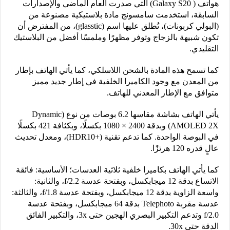
هواتف ( Galaxy S20) التي صدرت العام الماضي والإصدارات
السابقة، استخدمت سامسونج مادة بلاستيكية مصنوعة من
(البولي كربونات)، تُطلق عليها اسم (glasstic)، من المفترض أن
تكون شبيهة بالزجاج وتوفر مظهرًا وملمسًا أفضل من البلاستيك
التقليدي.
كما تسمح هذه المادة بالشحن اللاسلكي، كما يأتي الهاتف بإطار
من المعدن مع وجود الكاميرا الخلفية في إطار جديد مميز
متوافق مع الإطار المعدني للهاتف.
يأتي الهاتف بشاشة مقاسها 6.2 بوصات من نوع (Dynamic
AMOLED 2X) وبدقة 2400 × 1080 بكسلًا، وبكثافة 421 بكسلًا
في البوصة الواحدة. كما تدعم تقنية (+HDR10)، ومعدل تحديث
عالٍ قدره 120 هرتزًا.
كما يأتي الهاتف بكاميرا خلفية ثلاثية العدسات؛ الأساسية: فائقة
الاتساع بدقة 12 ميجابكسل، وبفتحة عدسة f/2.2، والثانية:
واسعة الزاوية بدقة 12 ميجابكسل، وبفتحة عدسة f/1.8، والثالثة:
عدسة مقربة Telephoto بدقة 64 ميجابكسل، وبفتحة عدسة
f/2.0 وتدعم التكبير البصري الهجين حتى 3x، والتكبير الفائق
الدقة حتى 30x.