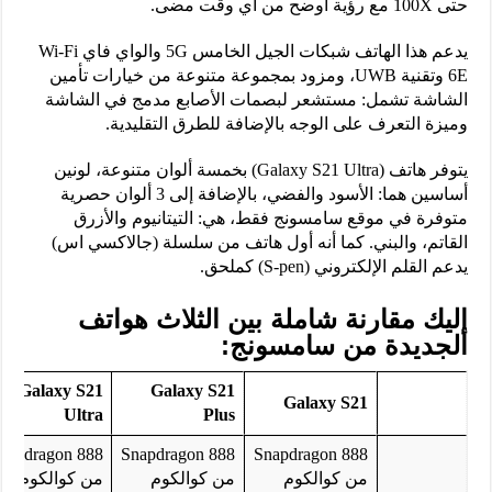
حتى 100X مع رؤية أوضح من أي وقت مضى.
يدعم هذا الهاتف شبكات الجيل الخامس 5G والواي فاي Wi-Fi
6E وتقنية UWB، ومزود بمجموعة متنوعة من خيارات تأمين
الشاشة تشمل: مستشعر لبصمات الأصابع مدمج في الشاشة
وميزة التعرف على الوجه بالإضافة للطرق التقليدية.
يتوفر هاتف (Galaxy S21 Ultra) بخمسة ألوان متنوعة، لونين
أساسين هما: الأسود والفضي، بالإضافة إلى 3 ألوان حصرية
متوفرة في موقع سامسونج فقط، هي: التيتانيوم والأزرق
القاتم، والبني. كما أنه أول هاتف من سلسلة (جالاكسي اس)
يدعم القلم الإلكتروني (S-pen) كملحق.
إليك مقارنة شاملة بين الثلاث هواتف
الجديدة من سامسونج:
Galaxy S21
Galaxy S21
Galaxy S21
Ultra
Plus
napdragon 888
Snapdragon 888
Snapdragon 888
من كوالكوم
من كوالكوم
من كوالكوم