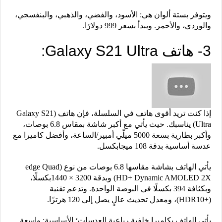
ويتوفر بستة ألوان هي: الأسود، والفضي، والذهبي، والبنفسجي،
والوردي، والأحمر. ويبدأ بسعر 999 دولارًا.
3- هاتف Galaxy S21 Ultra:
إذا كنت تريد أقوى هاتف في السلسلة، فإن هاتف (Galaxy S21
Ultra) يناسبك. حيث يأتي مع أكبر شاشة بمقاس 6.8 بوصات،
وأكبر بطارية بسعة 5000 ميلّي أمبير/الساعة، وأفضل كاميرا مع
عدسة أساسية بدقة 108 ميجابكسل.
يأتي الهاتف بشاشة مقاسها 6.8 بوصات من نوع (edge Quad
HD+ Dynamic AMOLED 2X) وبدقة 3200 × 1440بكسلًا،
وبكثافة 394 بكسلًا في البوصة الواحدة. وتدعم تقنية
(+HDR10)، ومعدل تحديث عالٍ يصل إلى 120 هرتزًا.
يأتي الهاتف بكاميرا خلفية رباعية العدسات؛ الأساسية: واسعة