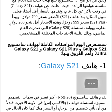
ولكن من الواضح أن سامسونج تتبع نهاجًا جديدًا هذا العام مع
سلسلة هواتفها الرائدة، حيث أعلنت عن هواتف (Galaxy S21)
في وقت باكر عن كل عام، وتقدمها بأسعار أقل أيضًا، فعلى
سبيل المثال: يبدأ هاتف (S21) الأصغر بسعر 799 دولارًا، ويبدأ
(S21 Plus) بسعر 999 دولارًا، وهذه الأسعار أقل بنحو 200 دولارٍ
مقارنة بهواتف سلسلة (Galaxy S20) التي صدرت العام
الماضي، وذلك لتلبية الاحتياجات المختلفة للمستخدمين.
سنستعرض اليوم المواصفات الكاملة لهواتف سامسونج
Galaxy S21 و Galaxy S21 Plus و Galaxy S21
Ultra، وأهم الفروق بينها:
1- هاتف
Galaxy S21
:
يقدم هاتف سامسونج (Note 20) أكبر تغيير في سمات التصميم
المميزة لسلسلة هواتف (جالاكسي إس) في الآونة الأخيرة. فبدلاً
من أن يأتي بتصميم من الزجاج أو السيراميك كما كان الحال في