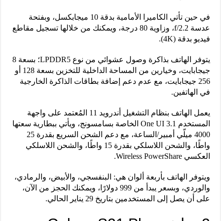
في حين تأتي الكاميرا الأمامية بدقة 10 ميجابكسل، وبفتحة
عدسة f/2.2، وزاوية 80 درجة، ويمكنك من خلالها تسجيل مقاطع
فيديو بدقة (4K).
يتوفر الهاتف بذاكرة وصول عشوائي من نوع LPDDR5؛ بسعة 8
جيجابايت، وخيارين من المساحة الداخلية للتخزين بسعة 128 أو
256 جيجابايت، مع عدم دعم إضافة بطاقات الذاكرة الخارجية
في الهاتفين.
يعمل الهاتف بنظام التشغيل أندرويد 11 المُعتمد على واجهة
المستخدم One UI 3.1 الخاصة بسامسونج، ويأتي ببطارية سعتها
4000 ميلّي أمبير/الساعة، مع دعم الشحن السريع بقدرة 25
واطًا، والشحن اللاسلكي بقدرة 15 واطًا، والشحن اللاسلكي
العكسي Wireless PowerShare.
ويتوفر الهاتف بأربعة ألوان هي: البنفسجي، والأبيض، والرمادي،
والوردي، وبسعر يبدأ من 999 دولارًا، ويمكنك الحجز من الآن،
على أن يصل إلى المستخدمين بتاريخ 29 يناير الحالي.