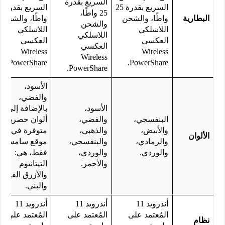
السريع بقدرة
السريع بقدرة 25
السريع 
25 واطًا،
البطارية
واطًا، والشحن
واطًا، والشحن
والشحن
اللاسلكي
اللاسلكي
اللاسلكي
العكسي
العكسي
العكسي
Wireless
Wireless
Wireless
PowerShare.
PowerShare.
PowerShare.
الأسود،
والفضي،
الأسود،
بالإضافة إلى 3
البنفسجي،
والفضي،
ألوان حصرية
والأبيض،
والذهبي،
متوفرة في
الألوان
والرمادي،
والبنفسجي،
موقع سامسونج
والوردي.
والوردي،
فقط، هي:
والأحمر.
التيتانيوم
والأزرق القاتم،
والبني.
أندرويد 11
أندرويد 11
أندرويد 11
المُعتمد على
المُعتمد على
المُعتمد على
نظام