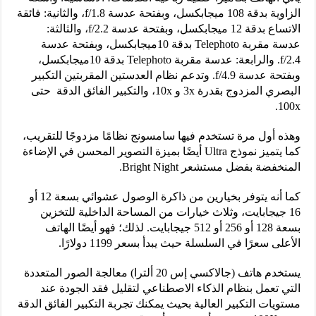
الزاوية بدقة 108 ميجابكسل، وبفتحة عدسة f/1.8، والثانية: فائقة
الاتساع بدقة 12 ميجابكسل، وبفتحة عدسة f/2.2، والثالثة:
عدسة مقربة Telephoto بدقة 10ميجابكسل، وبفتحة عدسة
f/2.4. والرابعة: عدسة مقربة Telephoto بدقة 10ميجابكسل،
وبفتحة عدسة f/4.9. وتدعم نظام العدستين المقربتين التكبير
البصري المزدوج بقدرة 3x و 10x، والتكبير الفائق الدقة حتى
100x.
وهذه أول مرة تستخدم فيها سامسونج نظامًا مزدوجًا للتقريب،
كما يتميز نموذج Ultra أيضًا بميزة التصوير المحسن في الإضاءة
المنخفضة بفضل مستشعر Bright Night.
كما أنه يتوفر بخيارين من ذاكرة الوصول عشوائي بسعة 12 أو
16 جيجابايت، وثلاث خيارات من المساحة الداخلية للتخزين
بسعة 128 أو 256 أو 512 جيجابايت. لذلك؛ فهو أيضًا الهاتف
الأعلى سعرًا في السلسلة حيث يبدأ بسعر 1199 دولارًا.
يستخدم هاتف (جالاكسي إس 20 ألترا) معالجة الصور المتعددة
التي تعمل بنظام الذكاء الاصطناعي لتقليل فقد الجودة عند
مستويات التكبير العالية بحيث يمكنك تجربة التكبير الفائق الدقة