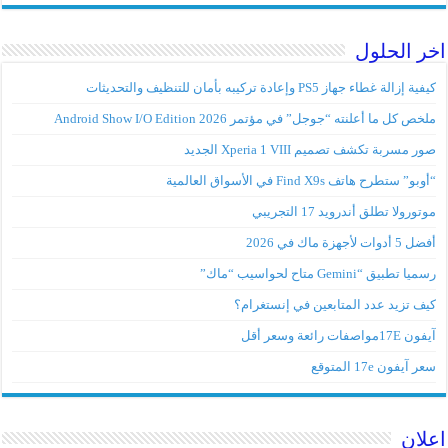
اخر الحلول
كيفية إزالة غطاء جهاز PS5 وإعادة تركيبه بأمان للتنظيف والتحديثات
ملخص كل ما أعلنته “جوجل” في مؤتمر Android Show I/O Edition 2026
صور مسربة تكشف تصميم Xperia 1 VIII الجديد
“أوبو” ستطرح هاتف Find X9s في الأسواق العالمية
موتورولا تطلق أندرويد 17 التجريبي
أفضل 5 أدوات لأجهزة ماك في 2026
رسميا تطبيق “Gemini متاح لحواسيب “ماك”
كيف تزيد عدد المتابعين في إنستغرام؟
آيفون 17Eمواصفات رائعة وسعر أقل
سعر آيفون 17e المتوقع
اعلان