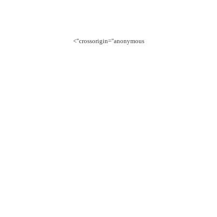
crossorigin="anonymous">