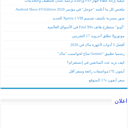
كيفية إزالة غطاء جهاز PS5 وإعادة تركيبه بأمان للتنظيف والتحديثات
ملخص كل ما أعلنته “جوجل” في مؤتمر Android Show I/O Edition 2026
صور مسربة تكشف تصميم Xperia 1 VIII الجديد
“أوبو” ستطرح هاتف Find X9s في الأسواق العالمية
موتورولا تطلق أندرويد 17 التجريبي
أفضل 5 أدوات لأجهزة ماك في 2026
رسميا تطبيق “Gemini متاح لحواسيب “ماك”
كيف تزيد عدد المتابعين في إنستغرام؟
آيفون 17Eمواصفات رائعة وسعر أقل
سعر آيفون 17e المتوقع
اعلان