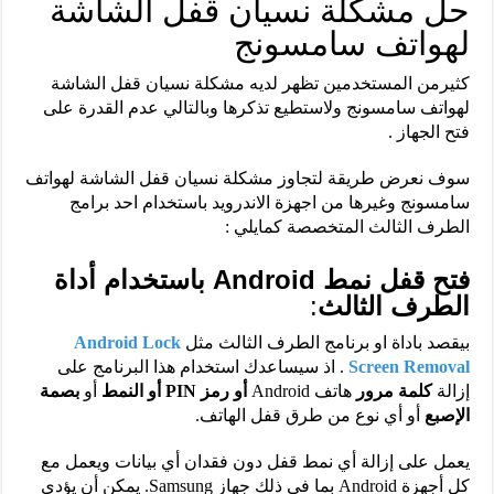
حل مشكلة نسيان قفل الشاشة
لهواتف سامسونج
كثيرمن المستخدمين تظهر لديه مشكلة نسيان قفل الشاشة
لهواتف سامسونج ولاستطيع تذكرها وبالتالي عدم القدرة على
فتح الجهاز .
سوف نعرض طريقة لتجاوز مشكلة نسيان قفل الشاشة لهواتف
سامسونج وغيرها من اجهزة الاندرويد باستخدام احد برامج
الطرف الثالث المتخصصة كمايلي :
فتح قفل نمط Android باستخدام أداة
الطرف الثالث
:
بيقصد باداة او برنامج الطرف الثالث مثل
Android Lock
Screen Removal
. اذ سيساعدك استخدام هذا البرنامج على
إزالة
كلمة مرور
هاتف Android
أو رمز PIN أو النمط
أو
بصمة
الإصبع
أو أي نوع من طرق قفل الهاتف.
يعمل على إزالة أي نمط قفل دون فقدان أي بيانات ويعمل مع
كل أجهزة Android بما في ذلك جهاز Samsung. يمكن أن يؤدي