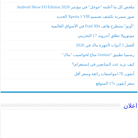
ملخص كل ما أعلنته “جوجل” في مؤتمر Android Show I/O Edition 2026
صور مسربة تكشف تصميم Xperia 1 VIII الجديد
“أوبو” ستطرح هاتف Find X9s في الأسواق العالمية
موتورولا تطلق أندرويد 17 التجريبي
أفضل 5 أدوات لأجهزة ماك في 2026
رسميا تطبيق “Gemini متاح لحواسيب “ماك”
كيف تزيد عدد المتابعين في إنستغرام؟
آيفون 17Eمواصفات رائعة وسعر أقل
سعر آيفون 17e المتوقع
اعلان