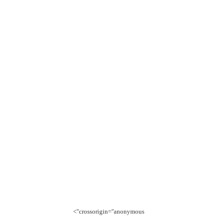
crossorigin="anonymous">