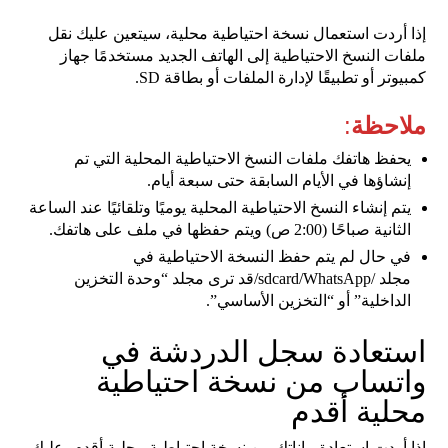
إذا أردت استعمال نسخة احتياطية محلية، سيتعين عليك نقل
ملفات النسخ الاحتياطية إلى الهاتف الجديد مستخدمًا جهاز
كمبيوتر أو تطبيقًا لإدارة الملفات أو بطاقة SD.
ملاحظة
:
يحفظ هاتفك ملفات النسخ الاحتياطية المحلية التي تم
إنشاؤها في الأيام السابقة حتى سبعة أيام.
يتم إنشاء النسخ الاحتياطية المحلية يوميًا وتلقائيًا عند الساعة
الثانية صباحًا (2:00 ص) ويتم حفظها في ملف على هاتفك.
في حال لم يتم حفظ النسخة الاحتياطية في
مجلد /sdcard/WhatsApp/قد ترى مجلد “وحدة التخزين
الداخلية” أو “التخزين الأساسي”.
استعادة سجل الدردشة في
واتساب من نسخة احتياطية
محلية أقدم
إذا أردت استعادة بياناتك من نسخة احتياطية محلية أقدم، عليك