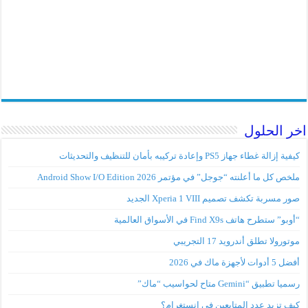
 الحلول
إزالة غطاء جهاز PS5 وإعادة تركيبه بأمان للتنظيف والتحديثات
ص كل ما أعلنته “جوجل” في مؤتمر Android Show I/O Edition 2026
 مسربة تكشف تصميم Xperia 1 VIII الجديد
” ستطرح هاتف Find X9s في الأسواق العالمية
ورولا تطلق أندرويد 17 التجريبي
وات لأجهزة ماك في 2026
 تطبيق “Gemini متاح لحواسيب “ماك”
ف تزيد عدد المتابعين في إنستغرام؟