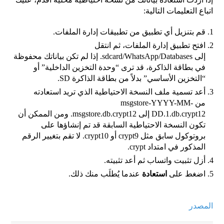
اتباع التعليمات التالية:
قم بتنزيل أي تطبيق من تطبيقات إدارة الملفات.
افتح تطبيق إدارة الملفات، ثم انتقل
إلى sdcard/WhatsApp/Databases. إذا لم تكن بياناتك محفوظة
في بطاقة الذاكرة، قد ترى “وحدة التخزين الداخلية” أو
“التخزين الأساسي” بدلاً من بطاقة الذاكرة SD.
أعد تسمية ملف النسخة الاحتياطية الذي تريد استعادته
من msgstore-YYYY-MM-
DD.1.db.crypt12 إلى msgstore.db.crypt12. ومن الممكن أن
تكون النسخة الاحتياطية السابقة قد تم إنشاؤها على
بروتوكول سابق مثل crypt9 أو crypt10. لا تقم بتغيير الرقم
المذكور في امتداد crypt.
أزل تثبيت واتساب ثم أعد تثبيته.
اضغط على
استعادة
عندما يُطلَب منك ذلك.
المصدر