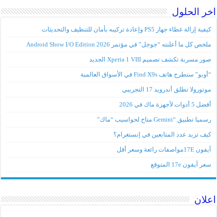
 الحلول
إزالة غطاء جهاز PS5 وإعادة تركيبه بأمان للتنظيف والتحديثات
ص كل ما أعلنته “جوجل” في مؤتمر Android Show I/O Edition 2026
 مسربة تكشف تصميم Xperia 1 VIII الجديد
” ستطرح هاتف Find X9s في الأسواق العالمية
ورولا تطلق أندرويد 17 التجريبي
وات لأجهزة ماك في 2026
 تطبيق “Gemini متاح لحواسيب “ماك”
ف تزيد عدد المتابعين في إنستغرام؟
مواصفات رائعة وسعر أقل
آيفون 17e المتوقع
ان