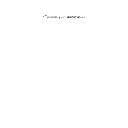
crossorigin="anonymous">