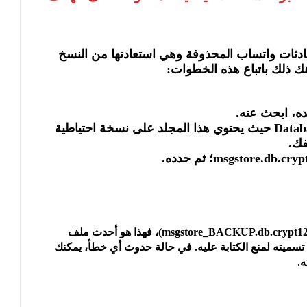
دثات واتساب المحذوفة وهي استعادتها من النسخ
ك ذلك باتباع هذه الخطوات:
ه، ابحث عنه.
• اضغط على مجلد (قاعدة البيانات) Database حيث يحتوي هذا المجلد على نسخة احتياطية
فك.
• قم بإعادة تسمية الملف وليكن تحت اسم (msgstore_BACKUP.db.crypt12)، فهذا هو أحدث ملف
تسميته لمنع الكتابة عليه. في حالة حدوث أي خطأ، يمكنك
ه.