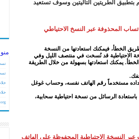
 بتطبيق الطريتين التاليتين وسوف تستعيد
اتساب المحذوفة عبر النسخ الاحتياطي
ق الخطأ، فيمكنك استعادتها من النسخة
منو
نسخة الاحتياطية قد نُسخت في منتصف الليل وفي
أ. يمكنك استعادتها بسهولة من خلال الطريقة
تسج
تسج
فك.
إعداده مستخدماً رقم الهاتف نفسه، وحساب غوغل
خلاصات ed
خلاص
باستعادة الرسائل من نسخة احتياطية سحابية،
.org
ات عبر النسخة الاحتياطية المحفوظة على الهاتف