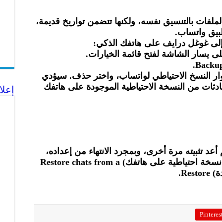
لفات بالتنسيق نفسه، ولكنها تتضمن تواريخ قديمة،
بيق واتساب.
 إلى غوغل درايف على هاتفك الذكي:
 يسار الشاشة لفتح قائمة الخيارات.
ار النسخ الاحتياطي لواتساب، واختر حذف. سيؤدي
ادثات من النسخة الاحتياطية الموجودة على هاتفك
إعلا
 أعد تثبيته مرة أخرى، وبمجرد الانتهاء من إعداده،
ستصلك مطالبة (باستعادة الرسائل من نسخة احتياطية على هاتفك) Restore chats from a
Pinteres