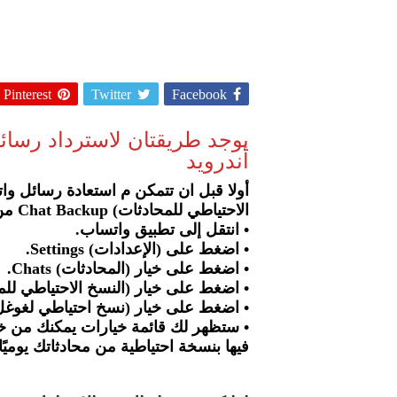
Pinterest
Twitter
Facebook
يوجد طريقتان لاسترداد رسا
أندرويد
أولا قبل ان تتمكن م استعادة رسائل وا
الاحتياطي للمحادثات) Chat Backup من خلال الإعدادات، ويمكنك باتباع الخطوات التالية:
• انتقل إلى تطبيق واتساب.
• اضغط على (الإعدادات) Settings.
• اضغط على خيار (المحادثات) Chats.
• اضغط على خيار (النسخ الاحتياطي للمحادثات) up
• اضغط على خيار (نسخ احتياطي لغوغل درايف) oogle drive
• ستظهر لك قائمة خيارات يمكنك من خلا
فيها بنسخة احتياطية من محادثاتك يوميًا 