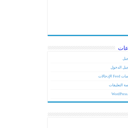
عات
يل
يل الدخول
Fe الإدخالات
ة التعليقات
WordPress