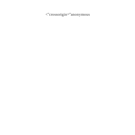
crossorigin="anonymous">