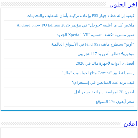
اخر الحلول
كيفية إزالة غطاء جهاز PS5 وإعادة تركيبه بأمان للتنظيف والتحديثات
ملخص كل ما أعلنته “جوجل” في مؤتمر Android Show I/O Edition 2026
صور مسربة تكشف تصميم Xperia 1 VIII الجديد
“أوبو” ستطرح هاتف Find X9s في الأسواق العالمية
موتورولا تطلق أندرويد 17 التجريبي
أفضل 5 أدوات لأجهزة ماك في 2026
رسميا تطبيق “Gemini متاح لحواسيب “ماك”
كيف تزيد عدد المتابعين في إنستغرام؟
آيفون 17Eمواصفات رائعة وسعر أقل
سعر آيفون 17e المتوقع
اعلان