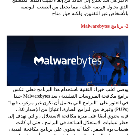
الأكبر هي أنك تحتاج إلى التأكد من إلغاء تثبيت امتداد المتصفح
الذي يحاول فرضه عليك ، مما يجعل من الصعب التوصية
بالأشخاص غير التقنيين. ولكنه خيار متاح
2- برنامج Malwarebytes
يوصي اغلب خبراء التقنية باستخدام هذا البرنامج فعلى عكس
برامج مكافحة الفيروسات التقليدية ، يعد Malwarebytes جيدا
في العثور على “البرامج التي يحتمل أن تكون غير مرغوب فيها”
(PUPs) وغيرها من البرامج الضارة. اعتبارًا من الإصدار 3.0 ،
فإنه يحتوي أيضًا على ميزة مكافحة الاستغلال ، والتي تهدف إلى
حظر عمليات الاستغلال الشائعة في البرامج ، حتى لو كانت
هجمات يوم الصفر . كما أنه يحتوي على برنامج مكافحة الفدية ،