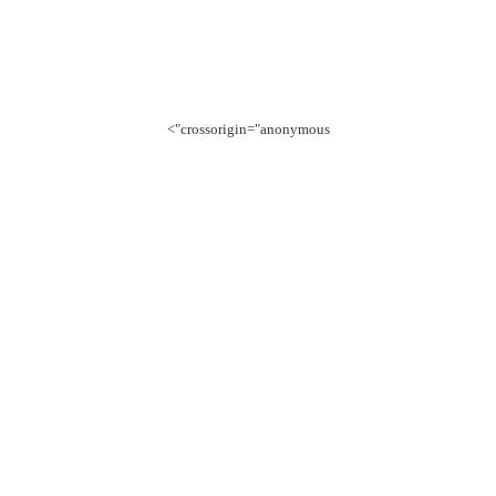
crossorigin="anonymous">