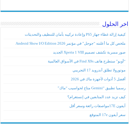
 الحلول
إزالة غطاء جهاز PS5 وإعادة تركيبه بأمان للتنظيف والتحديثات
ص كل ما أعلنته “جوجل” في مؤتمر Android Show I/O Edition 2026
 مسربة تكشف تصميم Xperia 1 VIII الجديد
” ستطرح هاتف Find X9s في الأسواق العالمية
ورولا تطلق أندرويد 17 التجريبي
وات لأجهزة ماك في 2026
 تطبيق “Gemini متاح لحواسيب “ماك”
ف تزيد عدد المتابعين في إنستغرام؟
مواصفات رائعة وسعر أقل
آيفون 17e المتوقع