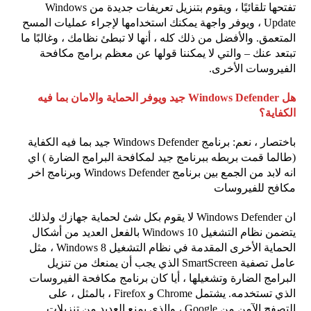
تفتحها تلقائيًا ، ويقوم بتنزيل تعريفات جديدة من Windows
Update ، ويوفر واجهة يمكنك استخدامها لإجراء عمليات المسح
المتعمق. والأفضل من ذلك كله ، أنها لا تبطئ نظامك ، وغالبًا ما
تبتعد عنك – والتي لا يمكننا قولها عن معظم برامج مكافحة
الفيروسات الأخرى.
هل Windows Defender جيد ويوفر الحماية والامان بما فيه
الكفاية؟
باختصار ، نعم: برنامج Windows Defender جيد بما فيه الكفاية
(طالما قمت بربطه ببرنامج جيد لمكافحة البرامج الضارة ) اي
انه لابد من الجمع بين برنامج Windows Defender وبرنامج اخر
مكافح للفيروسات
ان Windows Defender لا يقوم بكل شئ لحماية جهازك ولذلك
يتضمن نظام التشغيل Windows 10 بالفعل العديد من أشكال
الحماية الأخرى المقدمة في نظام التشغيل Windows 8 ، مثل
عامل تصفية SmartScreen الذي يجب أن يمنعك من تنزيل
البرامج الضارة وتشغيلها ، أيا كان برنامج مكافحة الفيروسات
الذي تستخدمه. يشتمل Chrome و Firefox ، بالمثل ، على
التصفح الآمن من Google ، والذي يمنع العديد من تنزيلات