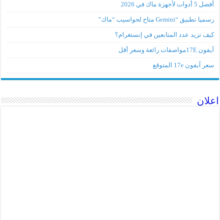
وات لأجهزة ماك في 2026
 تطبيق “Gemini متاح لحواسيب “ماك”
ف تزيد عدد المتابعين في إنستغرام؟
مواصفات رائعة وسعر أقل
آيفون 17e المتوقع
ان