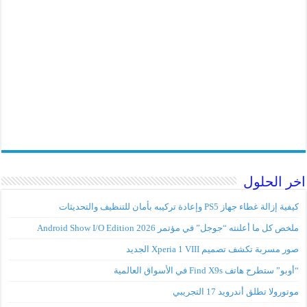
 الحلول
إزالة غطاء جهاز PS5 وإعادة تركيبه بأمان للتنظيف والتحديثات
ص كل ما أعلنته “جوجل” في مؤتمر Android Show I/O Edition 2026
 مسربة تكشف تصميم Xperia 1 VIII الجديد
” ستطرح هاتف Find X9s في الأسواق العالمية
ورولا تطلق أندرويد 17 التجريبي