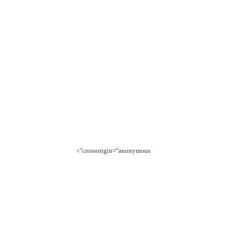
crossorigin="anonymous">