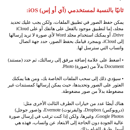
ثانيًا بالنسبة لمستخدمي (آي أو إس) iOS:
يمكن حفظ الصور في تطبيق الملفات، ولكن يجب عليك تحديد
مجلد، إما لتطبيق موجود بالفعل على هاتفك أو على iCloud
Drive، أو يمكنك استخدام مجلد Word لأي صورة لا تريد إرسالها
إلى iCloud، وبمجرد قيامك بحفظ الصور، حدد جهة اتصال
واتساب التي سترسل لها.
• اضغط على علامة إضافة مرفق إلى رسالتك، ثم حدد (مستند)
Document بدلاً من (صورة) Photo.
• سيؤدي ذلك إلى سحب الملفات الخاصة بك، ومن هنا يمكنك
العثور على الصور وتحديدها، حيث يمكن إرسالها كمستندات غير
مضغوطة بدلاً من صور مضغوطة.
هناك أيضًا عدد من خيارات الطرف الثالث الأخرى مثل:
(دروبوكس) Dropbox، و(ايفرنوت) Evernote، و(صور جوجل)
Google Photos، وغيرها، ولكن إذا كنت ترغب في إرسال صورة
عالية الجودة دون الحاجة إلى الابتعاد عن واتساب، فهذه هي
أسهل طرق للقيام بذلك.