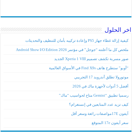
 الحلول
إزالة غطاء جهاز PS5 وإعادة تركيبه بأمان للتنظيف والتحديثات
ص كل ما أعلنته “جوجل” في مؤتمر Android Show I/O Edition 2026
 مسربة تكشف تصميم Xperia 1 VIII الجديد
” ستطرح هاتف Find X9s في الأسواق العالمية
ورولا تطلق أندرويد 17 التجريبي
وات لأجهزة ماك في 2026
 تطبيق “Gemini متاح لحواسيب “ماك”
ف تزيد عدد المتابعين في إنستغرام؟
مواصفات رائعة وسعر أقل
آيفون 17e المتوقع