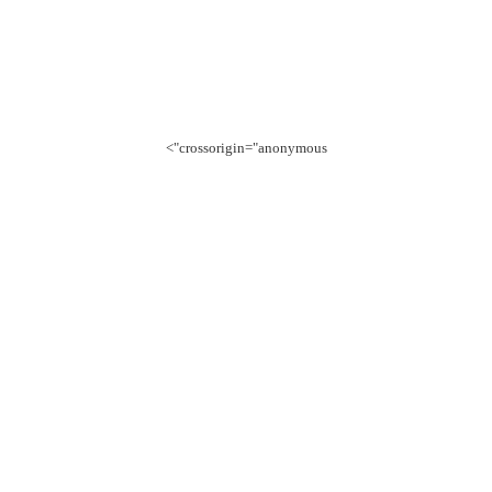
crossorigin="anonymous">