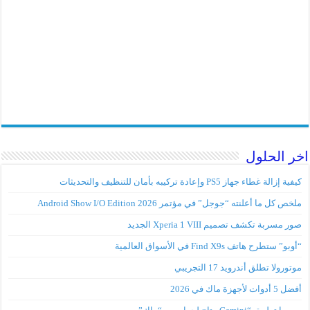
 الحلول
إزالة غطاء جهاز PS5 وإعادة تركيبه بأمان للتنظيف والتحديثات
ص كل ما أعلنته “جوجل” في مؤتمر Android Show I/O Edition 2026
 مسربة تكشف تصميم Xperia 1 VIII الجديد
” ستطرح هاتف Find X9s في الأسواق العالمية
ورولا تطلق أندرويد 17 التجريبي
وات لأجهزة ماك في 2026