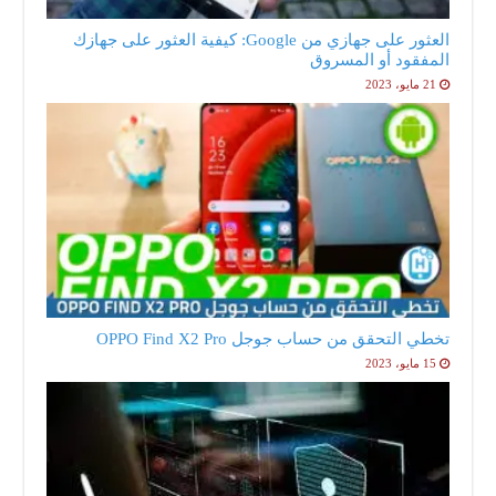
العثور على جهازي من Google: كيفية العثور على جهازك
المفقود أو المسروق
21 مايو، 2023
تخطي التحقق من حساب جوجل OPPO Find X2 Pro
15 مايو، 2023