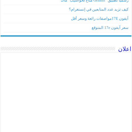
 تطبيق “Gemini متاح لحواسيب “ماك”
ف تزيد عدد المتابعين في إنستغرام؟
مواصفات رائعة وسعر أقل
آيفون 17e المتوقع
ان