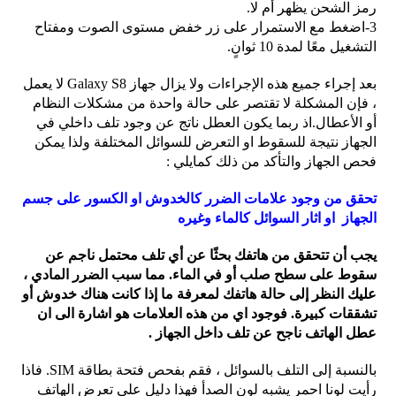
رمز الشحن يظهر أم لا.
3-اضغط مع الاستمرار على زر خفض مستوى الصوت ومفتاح
التشغيل معًا لمدة 10 ثوانٍ.
بعد إجراء جميع هذه الإجراءات ولا يزال جهاز Galaxy S8 لا يعمل
، فإن المشكلة لا تقتصر على حالة واحدة من مشكلات النظام
أو الأعطال.
اذ ربما يكون العطل ناتج عن وجود تلف داخلي في
الجهاز نتيجة للسقوط او التعرض للسوائل المختلفة ولذا يمكن
فحص الجهاز والتأكد من ذلك كمايلي :
تحقق من وجود علامات الضرر كالخدوش او الكسور على جسم
الجهاز او اثار السوائل كالماء وغيره
يجب أن تتحقق من هاتفك بحثًا عن أي تلف محتمل ناجم عن
سقوط على سطح صلب أو في الماء. مما سبب
الضرر المادي ،
عليك النظر إلى حالة هاتفك لمعرفة ما إذا كانت هناك خدوش أو
تشققات كبيرة.
فوجود اي من هذه العلامات هو اشارة الى ان
عطل الهاتف ناجح عن تلف داخل الجهاز .
بالنسبة إلى التلف بالسوائل ، فقم بفحص فتحة بطاقة SIM.
فاذا
رأيت لونا احمر يشبه لون الصدأ فهذا دليل على تعرض الهاتف