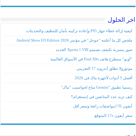
 الحلول
إزالة غطاء جهاز PS5 وإعادة تركيبه بأمان للتنظيف والتحديثات
ص كل ما أعلنته “جوجل” في مؤتمر Android Show I/O Edition 2026
 مسربة تكشف تصميم Xperia 1 VIII الجديد
” ستطرح هاتف Find X9s في الأسواق العالمية
ورولا تطلق أندرويد 17 التجريبي
وات لأجهزة ماك في 2026
 تطبيق “Gemini متاح لحواسيب “ماك”
ف تزيد عدد المتابعين في إنستغرام؟
مواصفات رائعة وسعر أقل
آيفون 17e المتوقع