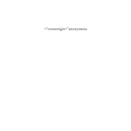
crossorigin="anonymous">