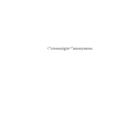
crossorigin="anonymous">