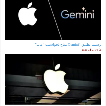
رسميا تطبيق “Gemini متاح لحواسيب “ماك”
16 أبريل، 2026