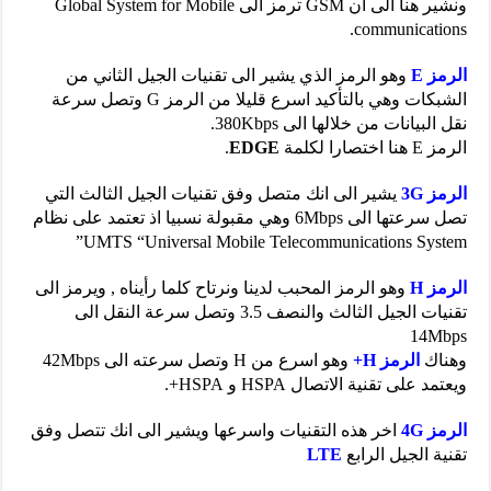
ونشير هنا الى ان GSM ترمز الى Global System for Mobile
communications.
الرمز E
وهو الرمز الذي يشير الى تقنيات الجيل الثاني من
الشبكات وهي بالتأكيد اسرع قليلا من الرمز G وتصل سرعة
نقل البيانات من خلالها الى 380Kbps.
الرمز E هنا اختصارا لكلمة
EDGE
.
الرمز 3G
يشير الى انك متصل وفق تقنيات الجيل الثالث التي
تصل سرعتها الى 6Mbps وهي مقبولة نسبيا اذ تعتمد على نظام
UMTS “Universal Mobile Telecommunications System”
الرمز H
وهو الرمز المحبب لدينا ونرتاح كلما رأيناه , ويرمز الى
تقنيات الجيل الثالث والنصف 3.5 وتصل سرعة النقل الى
14Mbps
وهناك
الرمز H+
وهو اسرع من H وتصل سرعته الى 42Mbps
ويعتمد على تقنية الاتصال HSPA و HSPA+.
الرمز 4G
اخر هذه التقنيات واسرعها ويشير الى انك تتصل وفق
تقنية الجيل الرابع
LTE