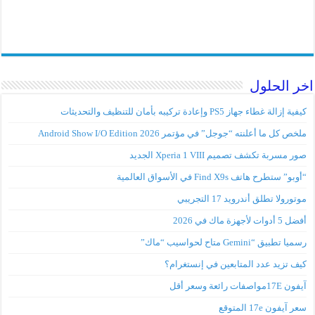
اخر الحلول
كيفية إزالة غطاء جهاز PS5 وإعادة تركيبه بأمان للتنظيف والتحديثات
ملخص كل ما أعلنته “جوجل” في مؤتمر Android Show I/O Edition 2026
صور مسربة تكشف تصميم Xperia 1 VIII الجديد
“أوبو” ستطرح هاتف Find X9s في الأسواق العالمية
موتورولا تطلق أندرويد 17 التجريبي
أفضل 5 أدوات لأجهزة ماك في 2026
رسميا تطبيق “Gemini متاح لحواسيب “ماك”
كيف تزيد عدد المتابعين في إنستغرام؟
آيفون 17Eمواصفات رائعة وسعر أقل
سعر آيفون 17e المتوقع