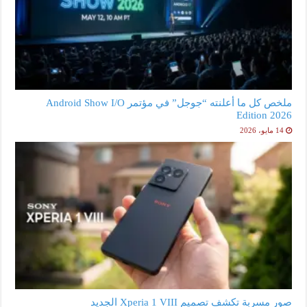
ملخص كل ما أعلنته “جوجل” في مؤتمر Android Show I/O
Edition 2026
14 مايو، 2026
صور مسربة تكشف تصميم Xperia 1 VIII الجديد