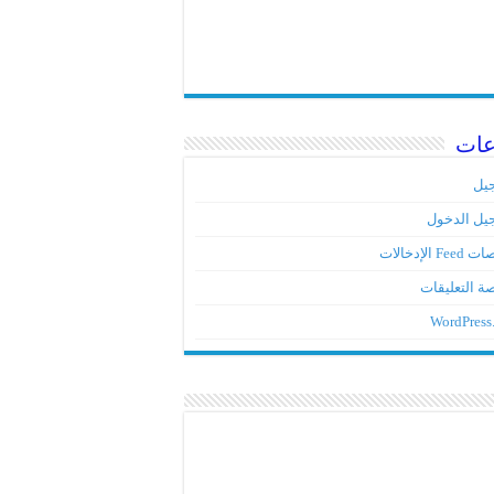
عات
يل
يل الدخول
Fe الإدخالات
ة التعليقات
WordPress