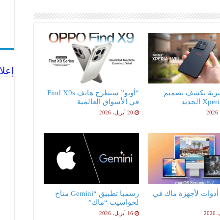
إعلا
ربة تكشف تصميم
“أوبو” ستطرح هاتف Find X9s
X الجديد
في الأسواق العالمية
20 أبريل، 2026
فضل 5 أدوات لأجهزة ماك في
رسميا تطبيق “Gemini متاح
لحواسيب “ماك”
16 أبريل، 2026