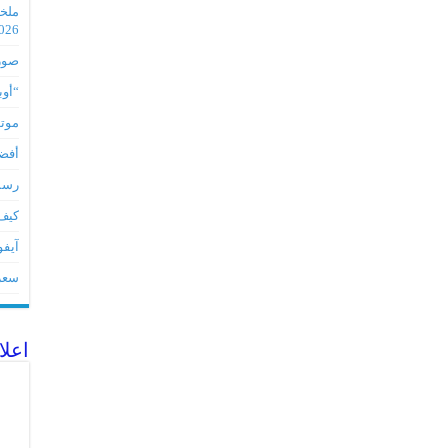
2026
صور مس
“أوبو” س
موتورو
أفضل 5 أدوات لأجهز
رسميا تطبي
كيف 
آيفون 17Eمواصفات 
سعر آيف
اعلا