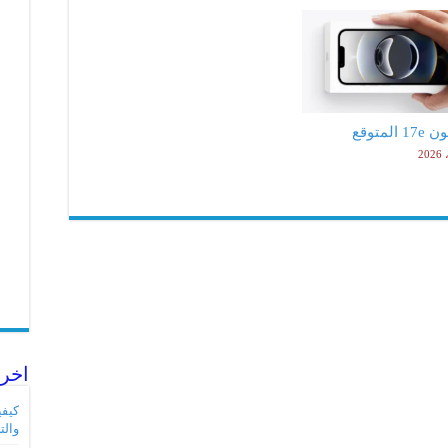
لمتوقع
اخر 
والت