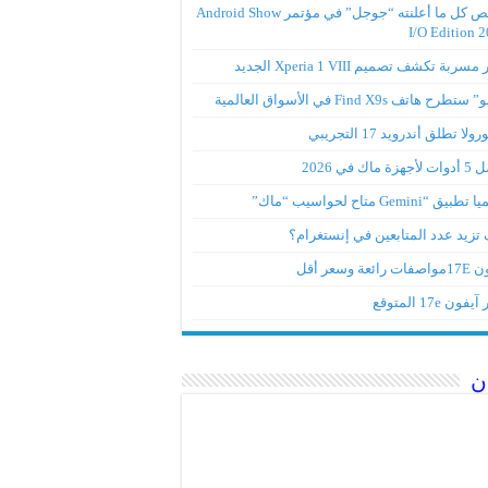
ملخص كل ما أعلنته “جوجل” في مؤتمر Android Show
I/O Edition 
ربة تكشف تصميم Xperia 1 VIII الجديد
تطرح هاتف Find X9s في الأسواق العالمية
لا تطلق أندرويد 17 التجريبي
ة ماك في 2026
ق “Gemini متاح لحواسيب “ماك”
تزيد عدد المتابعين في إنستغرام؟
رائعة وسعر أقل
ون 17e المتوقع
ن