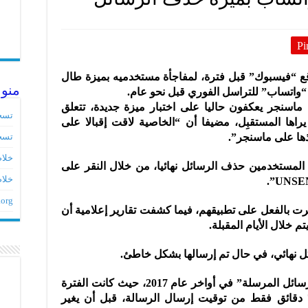
Pi
ع “فيسبوك” قبل فترة، لمفاجأة مستخدميه بميزة طال
منو
 “واتساب” للتراسل الفوري قبل نحو عام.
ماسنجر يعكفون حاليا على اختبار ميزة جديدة، تتعلق
تسج
راها المستقبِل، مضيفا أن “الخاصية لاقت إقبالا على
ها على ماسنجر”.
تسج
خلاصات ed
المستخدمين حذف الرسائل نهائيا، من خلال النقر على
خلاص
.org
ت بالفعل على تطبيقهم، فيما كشفت تقارير إعلامية أن
 خلال الأيام المقبلة.
ل نهائي، في حال تم إرسالها بشكل خاطئ.
وكان واتساب قد أطلق خدمة” سحب الرسائل المرسلة” في أواخر عام 2017، حيث كانت الفترة
التي يسمح فيها القيام بذلك لا تتجاوز 7 دقائق فقط من توقيت إرسال الرسالة، قبل أن يغير