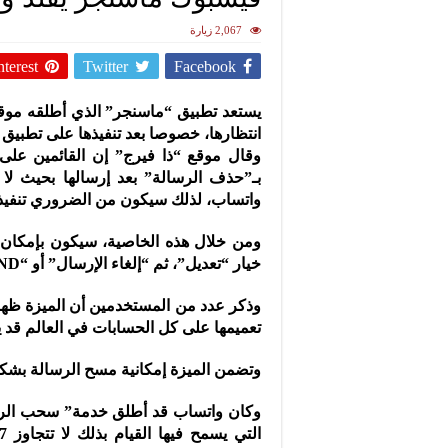
2,067 زيارة
nterest
Twitter
Facebook
يستعد تطبيق “ماسنجر” الذي أطلقه موق
انتظارها، خصوصا بعد تنفيذها على تطبيق
وقال موقع “ذا فيرج” إن القائمين على 
بـ”حذف الرسالة” بعد إرسالها بحيث لا ي
واتساب، لذلك سيكون من الضروري تنفيذ
ومن خلال هذه الخاصية، سيكون بإمكان 
خيار “تعديل”، ثم “إلغاء الإرسال” أو “UNSEND”.
وذكر عدد من المستخدمين أن الميزة ظهر
تعميمها على كل الحسابات في العالم قد يتم
وتضمن الميزة إمكانية مسح الرسالة بشك