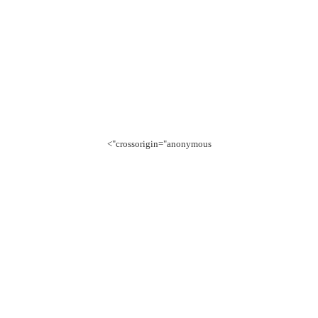
crossorigin="anonymous">