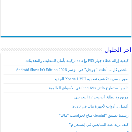
اخر الحلول
كيفية إزالة غطاء جهاز PS5 وإعادة تركيبه بأمان للتنظيف والتحديثات
ملخص كل ما أعلنته “جوجل” في مؤتمر Android Show I/O Edition 2026
صور مسربة تكشف تصميم Xperia 1 VIII الجديد
“أوبو” ستطرح هاتف Find X9s في الأسواق العالمية
موتورولا تطلق أندرويد 17 التجريبي
أفضل 5 أدوات لأجهزة ماك في 2026
رسميا تطبيق “Gemini متاح لحواسيب “ماك”
كيف تزيد عدد المتابعين في إنستغرام؟